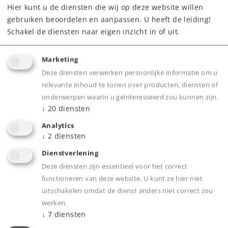
Hier kunt u de diensten die wij op deze website willen
Highlights
gebruiken beoordelen en aanpassen. U heeft de leiding!
Schakel de diensten naar eigen inzicht in of uit.
Alle aansluitingen met nieuwe
steekverbindingen.
Marketing
Passende stekkers bijgevoegd.
Deze diensten verwerken persoonlijke informatie om u
Functie komt overeen met de decoders 6083,
relevante inhoud te tonen over producten, diensten of
6084 en 6088.
onderwerpen waarin u geïnteresseerd zou kunnen zijn.
↓
20
diensten
Analytics
↓
2
diensten
Product
Dienstverlening
Deze diensten zijn essentieel voor het correct
functioneren van deze website. U kunt ze hier niet
Productinfo
uitschakelen omdat de dienst anders niet correct zou
werken.
↓
7
diensten