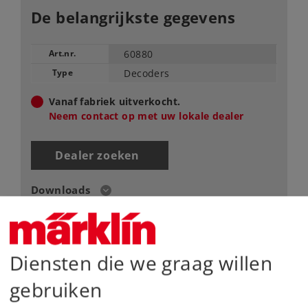
De belangrijkste gegevens
Art.nr.
60880
Type
Decoders
Vanaf fabriek uitverkocht.
Neem contact op met uw lokale dealer
Dealer zoeken
Downloads
Diensten die we graag willen
gebruiken