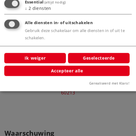
Essential
(altijd nodig)
Bijbehorende producten
↓
2
diensten
Alle diensten in- of uitschakelen
Gebruik deze schakelaar om alle diensten in of uit te
schakelen.
Ik weiger
Geselecteerde
Accepteer alle
Gerealiseerd met Klaro!
Centraal station.
60213
Waarschuwing