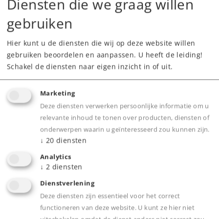
Diensten die we graag willen
Behuizing met centrale stoptoets en 2
draairegelaars in robuuste industriekwaliteit.
gebruiken
Tot 32 schakelbare loc-functies.
Twee ingebouwde loc-kaartlezers.
Hier kunt u de diensten die wij op deze website willen
gebruiken beoordelen en aanpassen. U heeft de leiding!
Geïntegreerde luidspreker.
Schakel de diensten naar eigen inzicht in of uit.
Ingebouwd SD-kaartslot.
Geïntegreerde krachtige booster.
Marketing
3,0 A uitgangsvermogen bij gebruik van een
Deze diensten verwerken persoonlijke informatie om u
Märklin elektronisch voedingsapparaat
relevante inhoud te tonen over producten, diensten of
60W/50W voor spoor H0 en spoor N.
onderwerpen waarin u geïnteresseerd zou kunnen zijn.
5,0 A max. uitgangsvermogen bij gebruik van
↓
20
diensten
een Märklin elektronisch voedingsapparaat
Analytics
100 W (toepassing uitsluitend voor Spoor 1
↓
2
diensten
resp. LGB).
Dienstverlening
Tot 320 Motorola- en 2048 DCC-magneet-
Deze diensten zijn essentieel voor het correct
geschakelde artikelen bedienbaar.
functioneren van deze website. U kunt ze hier niet