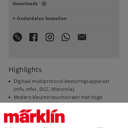
Downloads
Onderdelen bestellen
Highlights
Digitaal multiprotocol besturingsapparaat
(mfx, mfx+, DCC, Motorola).
Modern kleuren-touchscreen met hoge
resolutie.
Geïntegreerd, centraal sporenplan-
bedieningspaneel.