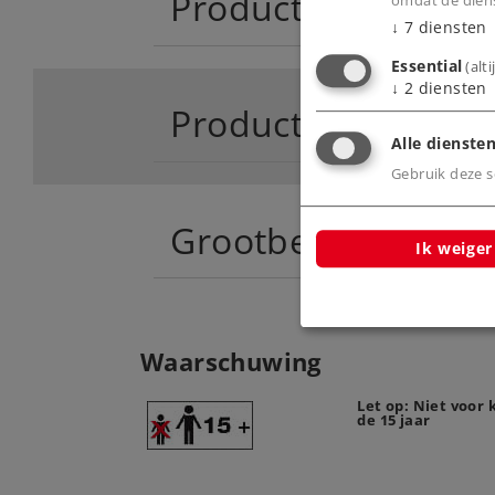
Product
omdat de diens
↓
7
diensten
Essential
(alt
↓
2
diensten
Productinfo
Alle diensten
Gebruik deze sc
Grootbedrijf
Ik weiger
Waarschuwing
Let op: Niet voor
de 15 jaar