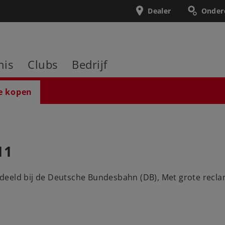
Dealer
Onder
nis
Clubs
Bedrijf
e kopen
11
eeld bij de Deutsche Bundesbahn (DB), Met grote reclam