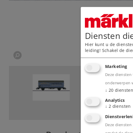
Diensten di
Hier kunt u de dienste
leiding! Schakel de die
Marketing
Deze diensten 
onderwerpen wa
↓
20
dienste
Analytics
↓
2
diensten
Dienstverlen
Deze diensten z