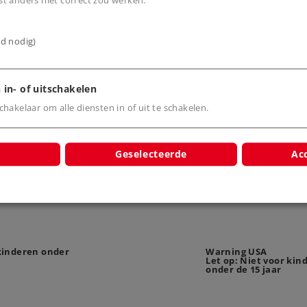
t anders niet correct zou werken.
ijd nodig)
 in- of uitschakelen
hakelaar om alle diensten in of uit te schakelen.
Geselecteerde
Acc
 kinderen onder
Warning USA
Let op: Niet voor kin
onder de 15 jaar