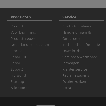
Producten
Service
Producten
Productdatabank
Voor beginners
Handleidingen &
Productnieuws
Onderdelen
Nederlandse modellen
Technische informatie
Startsets
Downloads
Spoor H0
Seminars/Workshops
Spoor 1
Infodagen
Spoor Z
Klantenservice
my world
Reclamewagens
Start up
Dealer zoeken
Alle sporen
Extra's