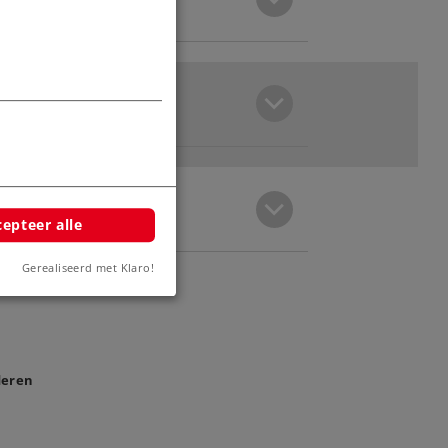
epteer alle
Gerealiseerd met Klaro!
deren