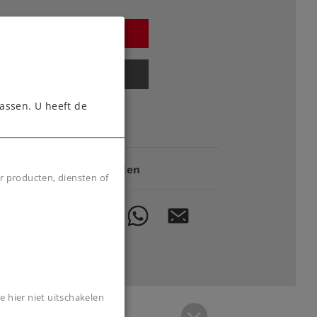
Webwinkel
Dealer zoeken
assen. U heeft de
Downloads
Onderdelen bestellen
r producten, diensten of
e hier niet uitschakelen