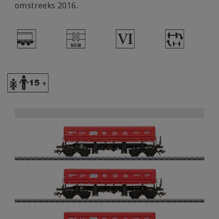
omstreeks 2016.
=
U
8
~
Y