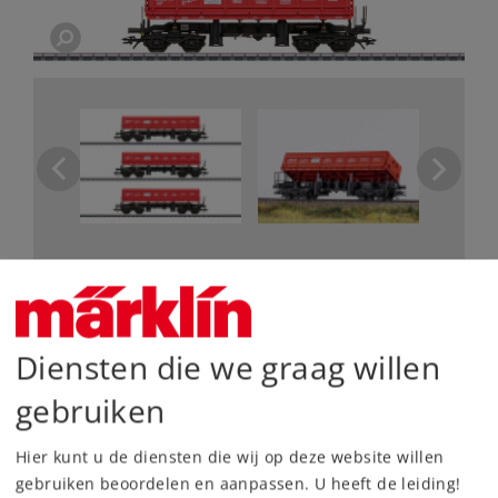
De belangrijkste gegevens
Diensten die we graag willen
Art.nr.
48458
Spoor /
gebruiken
H0 /
1:87
Schaalgrootte
Tijdperk
VI
Hier kunt u de diensten die wij op deze website willen
Type
Goederenwagensets
gebruiken beoordelen en aanpassen. U heeft de leiding!