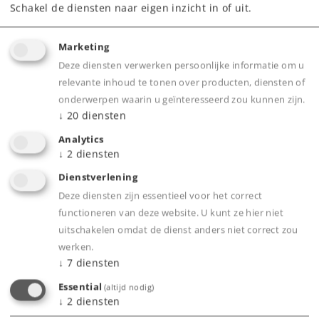
Schakel de diensten naar eigen inzicht in of uit.
199,00 €
Adviesprijs
Marketing
Deze diensten verwerken persoonlijke informatie om u
Leverbaar vanaf fabriek.
relevante inhoud te tonen over producten, diensten of
onderwerpen waarin u geïnteresseerd zou kunnen zijn.
↓
20
diensten
Webwinkel
Analytics
↓
2
diensten
Dealer zoeken
Dienstverlening
Deze diensten zijn essentieel voor het correct
Downloads
functioneren van deze website. U kunt ze hier niet
uitschakelen omdat de dienst anders niet correct zou
Onderdelen bestellen
werken.
↓
7
diensten
Essential
(altijd nodig)
↓
2
diensten