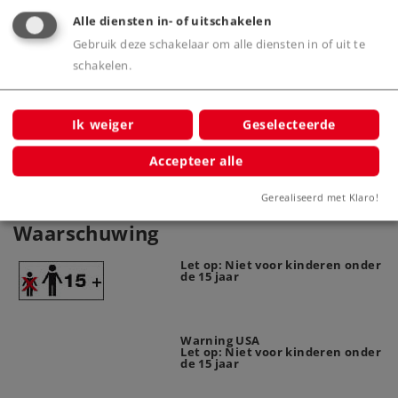
Alle diensten in- of uitschakelen
Gebruik deze schakelaar om alle diensten in of uit te
Product
schakelen.
Ik weiger
Geselecteerde
Productinfo
Accepteer alle
Gerealiseerd met Klaro!
Waarschuwing
Let op: Niet voor kinderen onder
de 15 jaar
Warning USA
Let op: Niet voor kinderen onder
de 15 jaar