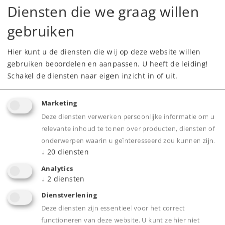
Diensten die we graag willen
gebruiken
Hier kunt u de diensten die wij op deze website willen
gebruiken beoordelen en aanpassen. U heeft de leiding!
Schakel de diensten naar eigen inzicht in of uit.
Highlights
Marketing
Een heel speciaal Kerstcadeau!
Deze diensten verwerken persoonlijke informatie om u
Model in speciale kerstuitvoering.
relevante inhoud te tonen over producten, diensten of
Met een schuifdak dat echt open kan.
onderwerpen waarin u geïnteresseerd zou kunnen zijn.
↓
20
diensten
Analytics
Product
↓
2
diensten
Dienstverlening
Deze diensten zijn essentieel voor het correct
functioneren van deze website. U kunt ze hier niet