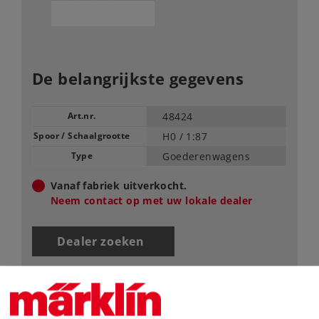
De belangrijkste gegevens
Art.nr.
48424
Spoor / Schaalgrootte
H0 /
1:87
Type
Goederenwagens
Vanaf fabriek uitverkocht.
Neem contact op met uw lokale dealer
Dealer zoeken
Downloads
Onderdelen bestellen