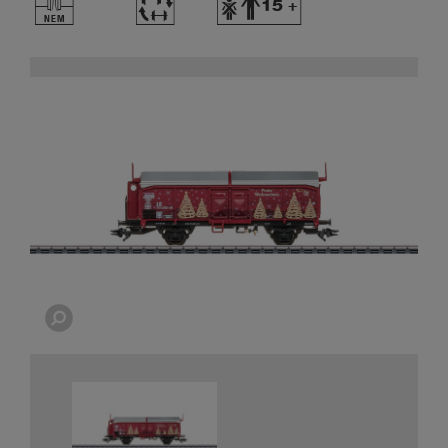
U
~
Y