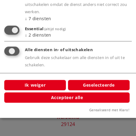
Productinfo
uitschakelen omdat de dienst anders niet correct zou
werken.
↓
7
diensten
Essential
(altijd nodig)
Bijbehorende producten
↓
2
diensten
Alle diensten in- of uitschakelen
24
Gebruik deze schakelaar om alle diensten in of uit te
schakelen.
Ik weiger
Geselecteerde
Accepteer alle
Märklin Start-Up - Startset
Mar
Gerealiseerd met Klaro!
"Kerstmis"
29124