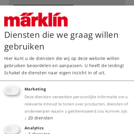
Dealer zoeken
Downloads
Diensten die we graag willen
Onderdelen bestellen
gebruiken
Hier kunt u de diensten die wij op deze website willen
gebruiken beoordelen en aanpassen. U heeft de leiding!
Schakel de diensten naar eigen inzicht in of uit.
Marketing
Highlights
Deze diensten verwerken persoonlijke informatie om u
relevante inhoud te tonen over producten, diensten of
Gedetailleerde uitvoering, grotendeels van
onderwerpen waarin u geïnteresseerd zou kunnen zijn.
metaal.
↓
20
diensten
Bij containervervoer als gesloten
Analytics
containertreinen in gebruik voor het