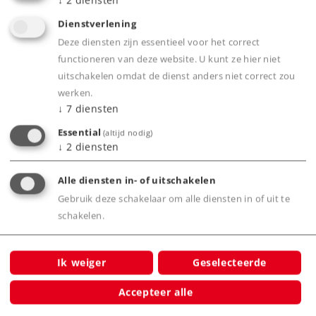
↓
2
diensten
goederenvervoer in het gebied achter
Dienstverlening
zeehavens.
Deze diensten zijn essentieel voor het correct
Containers afneembaar en stapelbaar.
functioneren van deze website. U kunt ze hier niet
uitschakelen omdat de dienst anders niet correct zou
werken.
↓
7
diensten
Product
Essential
(altijd nodig)
↓
2
diensten
Productinfo
Alle diensten in- of uitschakelen
Gebruik deze schakelaar om alle diensten in of uit te
schakelen.
Bijbehorende producten
Ik weiger
Geselecteerde
Accepteer alle
ggrss