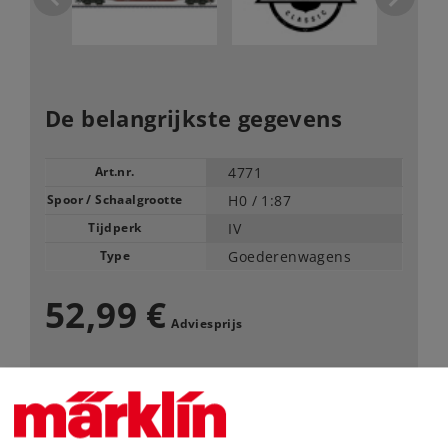
De belangrijkste gegevens
Art.nr.
4771
Spoor / Schaalgrootte
H0 /
1:87
Tijdperk
IV
Type
Goederenwagens
52,99 €
Adviesprijs
Leverbaar vanaf fabriek.