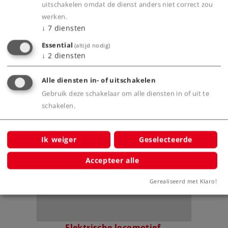
uitschakelen omdat de dienst anders niet correct zou
werken.
↓
7
diensten
Grootbedrijf
Essential
(altijd nodig)
↓
2
diensten
Alle diensten in- of uitschakelen
Gebruik deze schakelaar om alle diensten in of uit te
Bijbehorende producten
schakelen.
wagen
Ik weiger
Geselecteerde
Accepteer alle
Gerealiseerd met Klaro!
Elektrische locomotief.