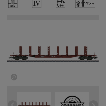
U
4
~
Y