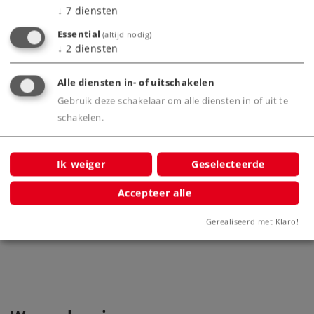
↓
7
diensten
Bijbehorende producten
Essential
(altijd nodig)
↓
2
diensten
Alle diensten in- of uitschakelen
Gebruik deze schakelaar om alle diensten in of uit te
schakelen.
Ik weiger
Geselecteerde
Accepteer alle
Elektrische locomotief type 189
39867
Gerealiseerd met Klaro!