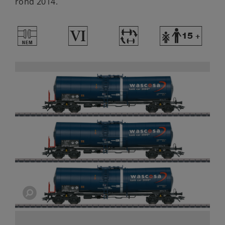
rond 2014.
U
8
~
Y