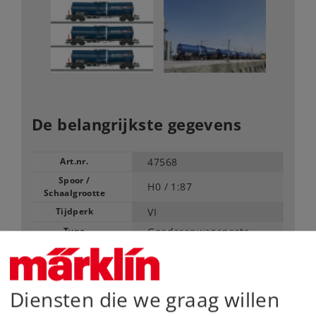
De belangrijkste gegevens
Art.nr.
47568
Spoor /
H0 /
1:87
Schaalgrootte
Tijdperk
VI
Type
Goederenwagensets
Vanaf fabriek uitverkocht.
Neem contact op met uw lokale dealer
Diensten die we graag willen
Dealer zoeken