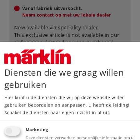
Vanaf fabriek uitverkocht.
Neem contact op met uw lokale dealer
Now available via speciality dealer.
This exclusive article is not available in our
online shop, instead you can purchased
them from specific retailers. Please contact
your local retailer.
Diensten die we graag willen
Dealer zoeken
gebruiken
Downloads
Hier kunt u de diensten die wij op deze website willen
Onderdelen bestellen
gebruiken beoordelen en aanpassen. U heeft de leiding!
Schakel de diensten naar eigen inzicht in of uit.
Marketing
Deze diensten verwerken persoonlijke informatie om u