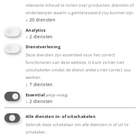
relevante inhoud te tonen over producten, diensten of
onderwerpen waarin u geïnteresseerd zou kunnen zijn.
Highlights
↓
20
diensten
Speciale uitgave, alleen verkrijgbaar in de
Analytics
↓
2
diensten
Märklin-Stores. (Duitsland: Göppingen, Mainz,
Dienstverlening
Essen, Stuttgart, Neustadt/Donau,
Deze diensten zijn essentieel voor het correct
Mühlheim/Main, München, Hamburg.
functioneren van deze website. U kunt ze hier niet
Nederland: Utrecht. Italië: Bergamo. Japan:
uitschakelen omdat de dienst anders niet correct zou
Osaka)
werken.
↓
7
diensten
Essential
(altijd nodig)
Product
↓
2
diensten
Alle diensten in- of uitschakelen
Gebruik deze schakelaar om alle diensten in of uit te
Productinfo
schakelen.