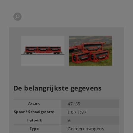
De belangrijkste gegevens
Art.nr.
47165
Spoor / Schaalgrootte
H0 /
1:87
Tijdperk
VI
Type
Goederenwagens