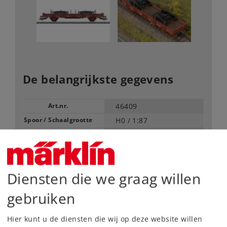
De belangrijkste gegevens
Art.nr.
46409
Spoor / Schaalgrootte
H0 /
1:87
Tijdperk
V
Type
Goederenwagens
45,99 €
Diensten die we graag willen
Adviesprijs
gebruiken
Leverbaar vanaf fabriek.
Hier kunt u de diensten die wij op deze website willen