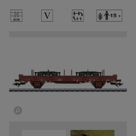
U
5
~
Y