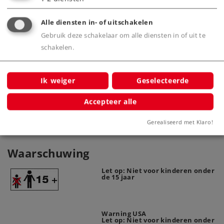
Met twee draaistellen als aantrekkelijke lading.
Alle diensten in- of uitschakelen
Gebruik deze schakelaar om alle diensten in of uit te
schakelen.
Product
Ik weiger
Geselecteerde
Productinfo
Accepteer alle
Gerealiseerd met Klaro!
Waarschuwing
Let op: Niet voor kinderen onder
de 15 jaar
Warning USA
Let op: Niet voor kinderen onder