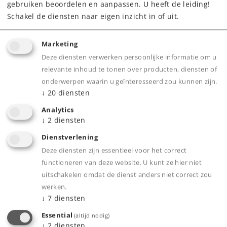
gebruiken beoordelen en aanpassen. U heeft de leiding!
Schakel de diensten naar eigen inzicht in of uit.
Webwinkel
Marketing
Dealer zoeken
Deze diensten verwerken persoonlijke informatie om u
relevante inhoud te tonen over producten, diensten of
Downloads
onderwerpen waarin u geïnteresseerd zou kunnen zijn.
↓
20
diensten
Onderdelen bestellen
Analytics
↓
2
diensten
Dienstverlening
Deze diensten zijn essentieel voor het correct
functioneren van deze website. U kunt ze hier niet
uitschakelen omdat de dienst anders niet correct zou
Highlights
werken.
↓
7
diensten
Klapbare draairongen.
Essential
(altijd nodig)
Veel los gemonteerde detailonderdelen.
↓
2
diensten