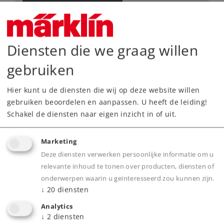
Downloads
Onderdelen bestellen
Diensten die we graag willen
gebruiken
Hier kunt u de diensten die wij op deze website willen
gebruiken beoordelen en aanpassen. U heeft de leiding!
Schakel de diensten naar eigen inzicht in of uit.
Highlights
Marketing
Met neerklapbare rongen.
Deze diensten verwerken persoonlijke informatie om u
Aan elke wagenkant is één rong bedrukt met
relevante inhoud te tonen over producten, diensten of
onderwerpen waarin u geïnteresseerd zou kunnen zijn.
het wagennummer.
↓
20
diensten
Veel los gemonteerde details.
Analytics
Bufferhoogte volgens NEM.
↓
2
diensten
Met aantrekkelijke lading.