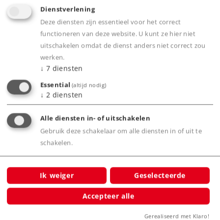
Dienstverlening
Deze diensten zijn essentieel voor het correct
functioneren van deze website. U kunt ze hier niet
Product
uitschakelen omdat de dienst anders niet correct zou
werken.
↓
7
diensten
Essential
Productinfo
(altijd nodig)
↓
2
diensten
Alle diensten in- of uitschakelen
Gebruik deze schakelaar om alle diensten in of uit te
Bijbehorende producten
schakelen.
266
Ik weiger
Geselecteerde
Accepteer alle
Gerealiseerd met Klaro!