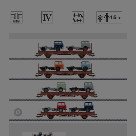
U
4
~
Y