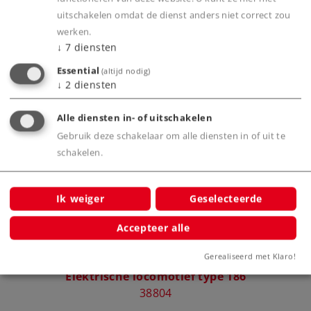
uitschakelen omdat de dienst anders niet correct zou
Productinfo
werken.
↓
7
diensten
Essential
(altijd nodig)
↓
2
diensten
Bijbehorende producten
Alle diensten in- of uitschakelen
Gebruik deze schakelaar om alle diensten in of uit te
schakelen.
Ik weiger
Geselecteerde
Accepteer alle
Gerealiseerd met Klaro!
Elektrische locomotief type 186
38804