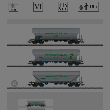
U
8
~
Y