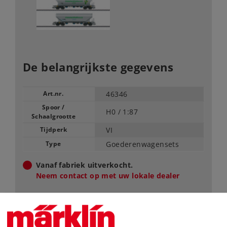
De belangrijkste gegevens
Art.nr.
46346
Spoor /
H0 /
1:87
Schaalgrootte
Tijdperk
VI
Type
Goederenwagensets
Vanaf fabriek uitverkocht.
Neem contact op met uw lokale dealer
Dealer zoeken