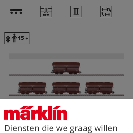
!
U
2
~
Y
Diensten die we graag willen