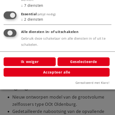
↓
7
diensten
Dealer zoeken
Essential
(altijd nodig)
↓
2
diensten
Downloads
Alle diensten in- of uitschakelen
Gebruik deze schakelaar om alle diensten in of uit te
Onderdelen bestellen
schakelen.
Ik weiger
Geselecteerde
Accepteer alle
Gerealiseerd met Klaro!
Highlights
Nieuw ontworpen model van de grootvolume
zelflossers type OOt Oldenburg.
Gedetailleerde nabootsing van de opvallende