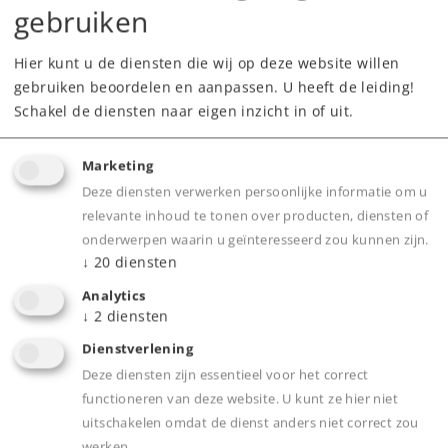
gebruiken
Hier kunt u de diensten die wij op deze website willen
gebruiken beoordelen en aanpassen. U heeft de leiding!
Schakel de diensten naar eigen inzicht in of uit.
Marketing
Deze diensten verwerken persoonlijke informatie om u
relevante inhoud te tonen over producten, diensten of
De belangrijkste gegevens
onderwerpen waarin u geïnteresseerd zou kunnen zijn.
↓
20
diensten
Art.nr.
46226
Analytics
Spoor /
↓
2
diensten
H0 /
1:87
Schaalgrootte
Dienstverlening
Tijdperk
II
Deze diensten zijn essentieel voor het correct
Type
Goederenwagensets
functioneren van deze website. U kunt ze hier niet
uitschakelen omdat de dienst anders niet correct zou
Alleen voor clubleden.
Word nu clublid!
werken.