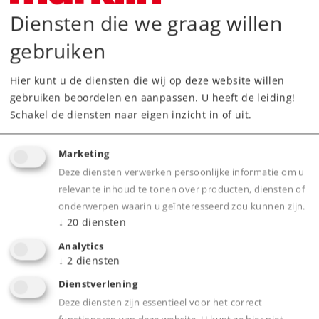
Art.nr.
46026
Diensten die we graag willen
Spoor /
H0 /
1:87
Schaalgrootte
gebruiken
Tijdperk
III
Type
Goederenwagensets
Hier kunt u de diensten die wij op deze website willen
gebruiken beoordelen en aanpassen. U heeft de leiding!
Alleen voor clubleden.
Schakel de diensten naar eigen inzicht in of uit.
Dealer zoeken
Marketing
Deze diensten verwerken persoonlijke informatie om u
Downloads
relevante inhoud te tonen over producten, diensten of
onderwerpen waarin u geïnteresseerd zou kunnen zijn.
Onderdelen bestellen
↓
20
diensten
Analytics
↓
2
diensten
Dienstverlening
Deze diensten zijn essentieel voor het correct