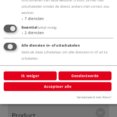
functioneren van deze website. U kunt ze hier niet
Highlights
uitschakelen omdat de dienst anders niet correct zou
werken.
↓
7
diensten
Nieuwe constructie van de open
goederenwagen van het uitwisselingstype Om
Essential
(altijd nodig)
↓
2
diensten
21 "Om Königsberg".
Alle wagens met verschillende
Alle diensten in- of uitschakelen
bedrijfsnummers.
Gebruik deze schakelaar om alle diensten in of uit te
Alle wagens met echte steenkoollading en
schakelen.
authentieke gebruikssporen.
Ideale wagens voor de goederentrein-
Ik weiger
Geselecteerde
stoomlocomotief serie 58 (Insider-model
2013).
Accepteer alle
Gerealiseerd met Klaro!
Product