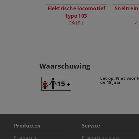
Elektrische locomotief
Sneltrein
type 103
39151
4
Waarschuwing
Let op: Niet voor
de 15 jaar
Producten
Service
Producten
Productdatabank