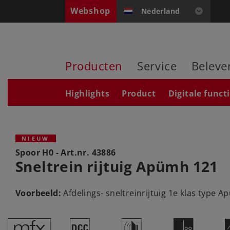
Webshop
Nederland
Producten
Service
Beleve
Highlights
Product
Digitale funct
NIEUW
Spoor H0 - Art.nr.
43886
Sneltrein rijtuig Apümh 121
Voorbeeld:
Afdelings- sneltreinrijtuig 1e klas type
e
§
h
L