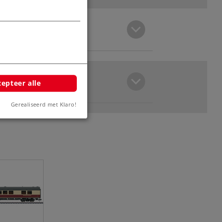
epteer alle
Gerealiseerd met Klaro!