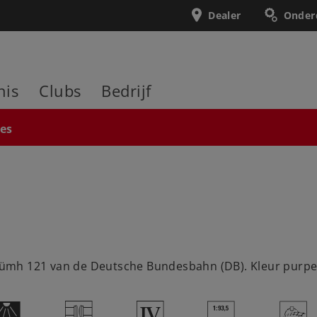
Dealer
Onder
nis
Clubs
Bedrijf
ies
 Apümh 121 van de Deutsche Bundesbahn (DB). Kleur purpe
+
U
4
}
>