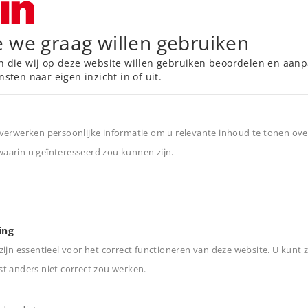
een conducteur in het
e we graag willen gebruiken
n die wij op deze website willen gebruiken beoordelen en aanp
verlichting die digitaal
nsten naar eigen inzicht in of uit.
lingen die digitaal
verwerken persoonlijke informatie om u relevante inhoud te tonen ove
 onafhankelijk digitaal
arin u geïnteresseerd zou kunnen zijn.
n
rbruggen van korte
ing
ijn essentieel voor het correct functioneren van deze website. U kunt z
t anders niet correct zou werken.