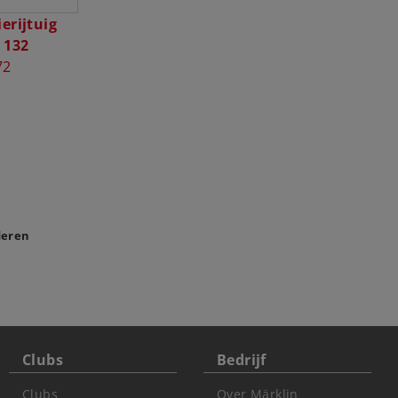
erijtuig
132
72
deren
Clubs
Bedrijf
Clubs
Over Märklin