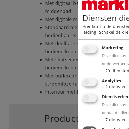
Met digitaal beweegbare figuur van 
middenpad.
Diensten di
Met digitale mfx decoder.
Hier kunt u de dienste
Standaard met ingebouwde LED-binnen
leiding! Schakel de die
bedienbaar is.
Met deelbare stroomgeleidende koppe
Marketing
bediend kunnen worden.
Deze diensten 
Met sluitseinen aan beide fronten die
onderwerpen wa
bediend kunnen worden.
↓
20
dienste
Met buffercondensator voor het ove
Analytics
stroomloze railsecties.
↓
2
diensten
Interieur met figuren.
Dienstverlen
Deze diensten z
omdat de diens
Product
↓
7
diensten