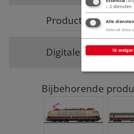
Essential
(alt
↓
2
diensten
Productinfo
Alle diensten
Gebruik deze sc
Digitale functies
Ik weiger
Bijbehorende produ