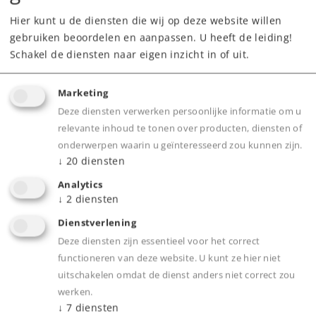
Hier kunt u de diensten die wij op deze website willen
Downloads
gebruiken beoordelen en aanpassen. U heeft de leiding!
Schakel de diensten naar eigen inzicht in of uit.
Onderdelen bestellen
Marketing
Deze diensten verwerken persoonlijke informatie om u
relevante inhoud te tonen over producten, diensten of
onderwerpen waarin u geïnteresseerd zou kunnen zijn.
↓
20
diensten
Analytics
Product
↓
2
diensten
Dienstverlening
Deze diensten zijn essentieel voor het correct
functioneren van deze website. U kunt ze hier niet
Productinfo
uitschakelen omdat de dienst anders niet correct zou
werken.
↓
7
diensten