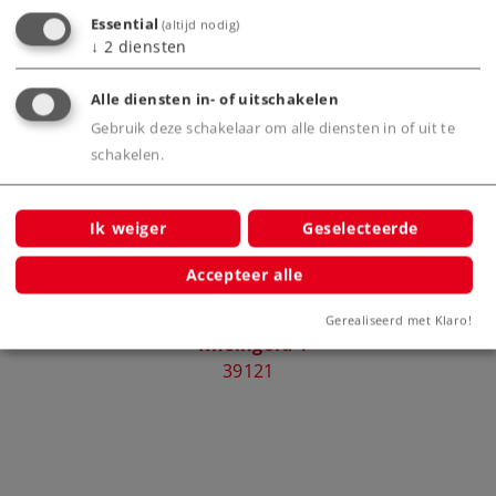
Essential
(altijd nodig)
Bijbehorende producten
↓
2
diensten
Alle diensten in- of uitschakelen
ngold".
Gebruik deze schakelaar om alle diensten in of uit te
schakelen.
Ik weiger
Geselecteerde
Accepteer alle
Elektrische locomotief bij de
Sneltr
Gerealiseerd met Klaro!
"Rheingold".
39121