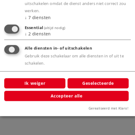
uitschakelen omdat de dienst anders niet correct zou
werken.
↓
7
diensten
Essential
(altijd nodig)
Bijbehorende producten
↓
2
diensten
Alle diensten in- of uitschakelen
ing met
Gebruik deze schakelaar om alle diensten in of uit te
schakelen.
Ik weiger
Geselecteerde
Accepteer alle
Elektrische locomotief serie 1700
Du
Gerealiseerd met Klaro!
39720