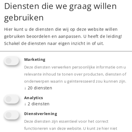
Neem contact op met uw lokale dealer
Diensten die we graag willen
gebruiken
Dealer zoeken
Hier kunt u de diensten die wij op deze website willen
Downloads
gebruiken beoordelen en aanpassen. U heeft de leiding!
Schakel de diensten naar eigen inzicht in of uit.
Onderdelen bestellen
Marketing
Deze diensten verwerken persoonlijke informatie om u
relevante inhoud te tonen over producten, diensten of
onderwerpen waarin u geïnteresseerd zou kunnen zijn.
↓
20
diensten
Analytics
Product
↓
2
diensten
Dienstverlening
Deze diensten zijn essentieel voor het correct
Productinfo
functioneren van deze website. U kunt ze hier niet