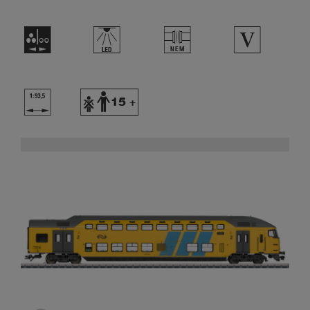
N
,
U
5
}
Y