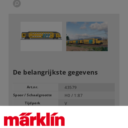
De belangrijkste gegevens
Art.nr.
43579
Spoor / Schaalgrootte
H0 /
1:87
Tijdperk
V
Type
Reizigersrijtuigen
Vanaf fabriek uitverkocht.