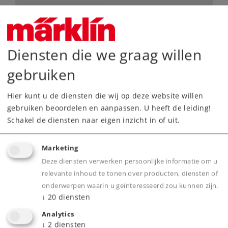
69,99 €
Adviesprijs
Diensten die we graag willen
Leverbaar vanaf fabriek.
gebruiken
Webwinkel
Hier kunt u de diensten die wij op deze website willen
gebruiken beoordelen en aanpassen. U heeft de leiding!
Schakel de diensten naar eigen inzicht in of uit.
Dealer zoeken
Downloads
Marketing
Deze diensten verwerken persoonlijke informatie om u
Onderdelen bestellen
relevante inhoud te tonen over producten, diensten of
onderwerpen waarin u geïnteresseerd zou kunnen zijn.
↓
20
diensten
Analytics
↓
2
diensten