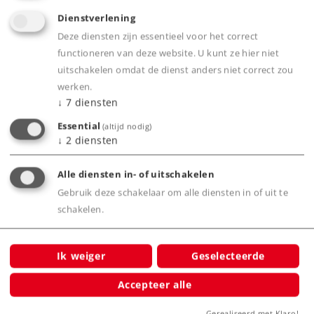
Dienstverlening
Deze diensten zijn essentieel voor het correct
Product
functioneren van deze website. U kunt ze hier niet
uitschakelen omdat de dienst anders niet correct zou
werken.
↓
7
diensten
Productinfo
Essential
(altijd nodig)
↓
2
diensten
Alle diensten in- of uitschakelen
Gebruik deze schakelaar om alle diensten in of uit te
Bijbehorende producten
schakelen.
dwit
Ik weiger
Geselecteerde
Accepteer alle
Gerealiseerd met Klaro!