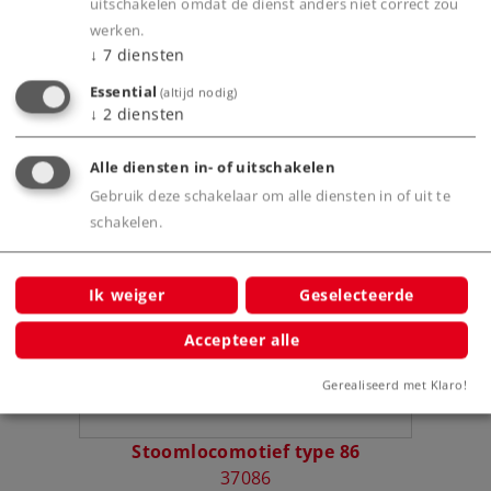
uitschakelen omdat de dienst anders niet correct zou
werken.
Productinfo
↓
7
diensten
Essential
(altijd nodig)
↓
2
diensten
Alle diensten in- of uitschakelen
Bijbehorende producten
Gebruik deze schakelaar om alle diensten in of uit te
schakelen.
igen
Ik weiger
Geselecteerde
Accepteer alle
Gerealiseerd met Klaro!
Stoomlocomotief type 86
37086
mu