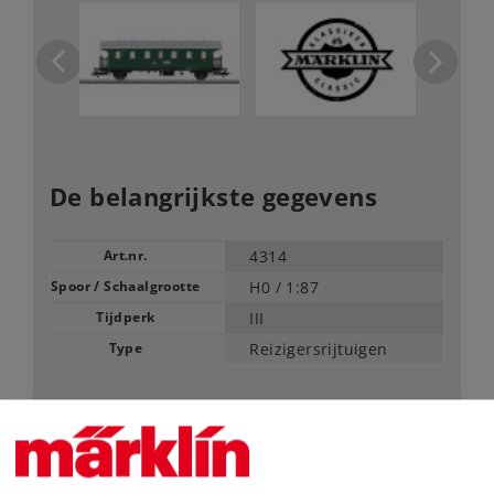
De belangrijkste gegevens
Art.nr.
4314
Spoor / Schaalgrootte
H0 /
1:87
Tijdperk
III
Type
Reizigersrijtuigen
46,99 €
Adviesprijs