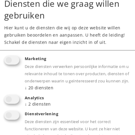
Diensten die we graag willen
Leverbaar vanaf fabriek.
gebruiken
Webwinkel
Hier kunt u de diensten die wij op deze website willen
gebruiken beoordelen en aanpassen. U heeft de leiding!
Dealer zoeken
Schakel de diensten naar eigen inzicht in of uit.
Downloads
Marketing
Onderdelen bestellen
Deze diensten verwerken persoonlijke informatie om u
relevante inhoud te tonen over producten, diensten of
onderwerpen waarin u geïnteresseerd zou kunnen zijn.
↓
20
diensten
Analytics
↓
2
diensten
Dienstverlening
Product
Deze diensten zijn essentieel voor het correct
functioneren van deze website. U kunt ze hier niet