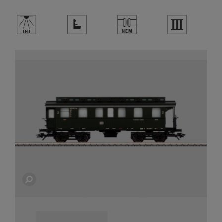
,
j
U
3