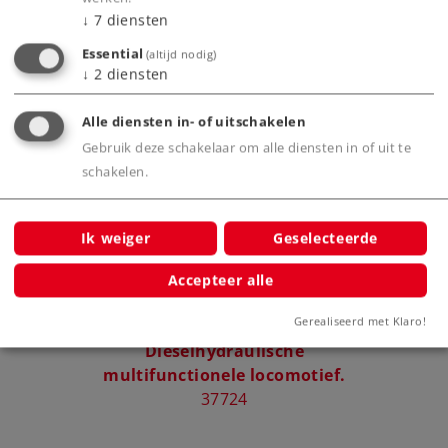
↓
7
diensten
Essential
(altijd nodig)
↓
2
diensten
Bijbehorende producten
Alle diensten in- of uitschakelen
Gebruik deze schakelaar om alle diensten in of uit te
schakelen.
Ik weiger
Geselecteerde
Accepteer alle
Gerealiseerd met Klaro!
Dieselhydraulische
multifunctionele locomotief.
37724