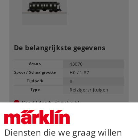
De belangrijkste gegevens
Art.nr.
43070
Spoor / Schaalgrootte
H0 /
1:87
Tijdperk
III
Type
Reizigersrijtuigen
Vanaf fabriek uitverkocht.
Neem contact op met uw lokale dealer
Dealer zoeken
Diensten die we graag willen