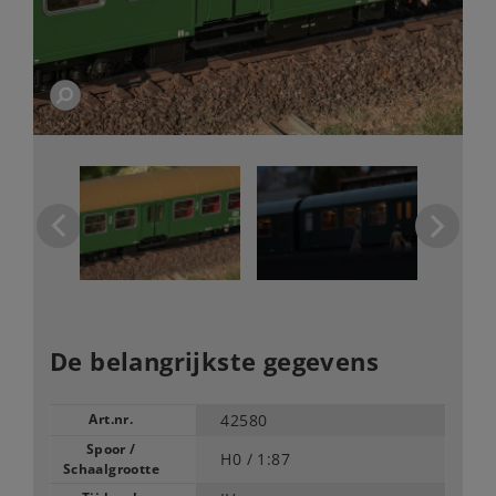
De belangrijkste gegevens
Art.nr.
42580
Spoor /
H0 /
1:87
Schaalgrootte