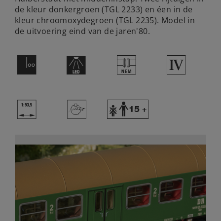
de kleur donkergroen (TGL 2233) en éen in de
kleur chroomoxydegroen (TGL 2235). Model in
de uitvoering eind van de jaren'80.
L
+
U
4
}
>
Y