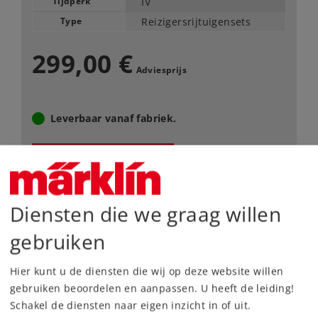
Tijdperk
IV
Type
Reizigersrijtuigensets
299,00 €
Adviesprijs
Leverbaar vanaf fabriek.
Webwinkel
Dealer zoeken
Diensten die we graag willen
Downloads
gebruiken
Hier kunt u de diensten die wij op deze website willen
Onderdelen bestellen
gebruiken beoordelen en aanpassen. U heeft de leiding!
Schakel de diensten naar eigen inzicht in of uit.