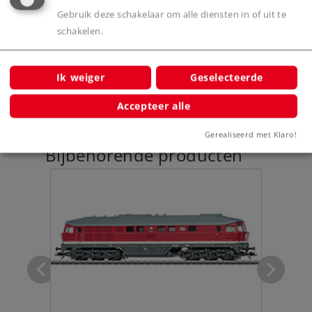
Product
Gebruik deze schakelaar om alle diensten in of uit te
schakelen.
Productinfo
Ik weiger
Geselecteerde
Accepteer alle
Gerealiseerd met Klaro!
Bijbehorende producten
met