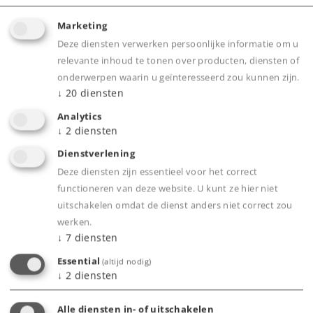
Marketing
Deze diensten verwerken persoonlijke informatie om u
relevante inhoud te tonen over producten, diensten of
Highlights
onderwerpen waarin u geïnteresseerd zou kunnen zijn.
↓
20
diensten
Volledig nieuw ontworpen Halberstadt
Analytics
rijtuigen met middeninstap.
↓
2
diensten
Met meerkleurige interieurs.
Dienstverlening
Standaard voorzien van binnenverlichting met
Deze diensten zijn essentieel voor het correct
buffercondensator.
functioneren van deze website. U kunt ze hier niet
Éen rijtuig is voorzien van sluitlichten.
uitschakelen omdat de dienst anders niet correct zou
werken.
Deelbare stroomvoerende kortkoppelingen.
↓
7
diensten
Met veel los gemonteerde details.
Essential
(altijd nodig)
Bufferhoogte volgens NEM.
↓
2
diensten
Alle diensten in- of uitschakelen