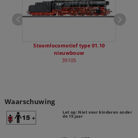
Stoomlocomotief type 01.10
Set s
nieuwbouw
39105
Waarschuwing
Let op: Niet voor kinderen onder
de 15 jaar