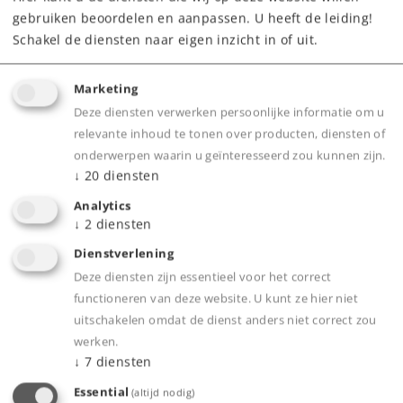
Onderdelen bestellen
gebruiken beoordelen en aanpassen. U heeft de leiding!
Schakel de diensten naar eigen inzicht in of uit.
Marketing
Deze diensten verwerken persoonlijke informatie om u
relevante inhoud te tonen over producten, diensten of
onderwerpen waarin u geïnteresseerd zou kunnen zijn.
Highlights
↓
20
diensten
Deze set sneltreinrijtuigen past bij het nieuwe
Analytics
↓
2
diensten
model van de stoomlocomotief type 01.10 met
nieuwbouwketel.
Dienstverlening
Sneltrein D 74, traject Hamburg - Altona -
Deze diensten zijn essentieel voor het correct
Basel SBB, trajectdeel Frankfurt-Basel SBB.
functioneren van deze website. U kunt ze hier niet
uitschakelen omdat de dienst anders niet correct zou
Uitbreidingsset passend bij de rijtuigen uit set
werken.
42491 en 42526.
↓
7
diensten
Alle rijtuigen standaard met ingebouwde LED-
Essential
(altijd nodig)
interieurverlichting met buffercondensator.