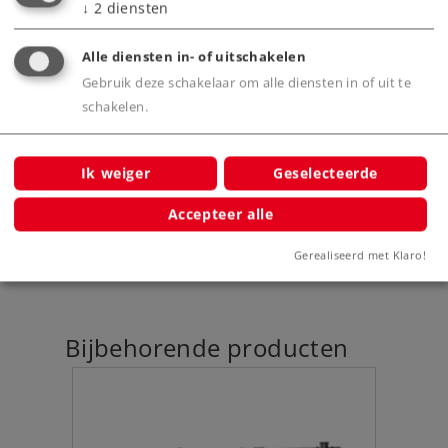
↓
2
diensten
Met stroomgeleidende kortkoppelingen
tussen de rijtuigen.
Alle diensten in- of uitschakelen
Gebruik deze schakelaar om alle diensten in of uit te
schakelen.
Product
Ik weiger
Geselecteerde
Accepteer alle
Productinfo
Gerealiseerd met Klaro!
Bijbehorende producten
D 74