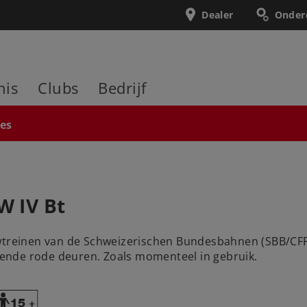
Dealer
Onder
nis
Clubs
Bedrijf
ies
W IV Bt
wtreinen van de Schweizerischen Bundesbahnen (SBB/CFF/FF
llende rode deuren. Zoals momenteel in gebruik.
Y