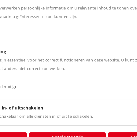
n het nieuwe SBB ontwerp.
verwerken persoonlijke informatie om u relevante inhoud te tonen ove
bij SBB-locomotief type Re
arin u geïnteresseerd zou kunnen zijn.
n
ing
ijn essentieel voor het correct functioneren van deze website. U kunt z
t anders niet correct zou werken.
ijd nodig)
 in- of uitschakelen
hakelaar om alle diensten in of uit te schakelen.
cten