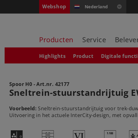
Webshop
Nederland
Producten
Service
Beleve
Highlights
Product
Digitale funct
Spoor H0 - Art.nr.
42177
Sneltrein-stuurstandrijtuig E
Voorbeeld:
Sneltrein-stuurstandrijtuig voor trek-du
Uitvoering in het actuele InterCity-design, met opva
O
U
8
{