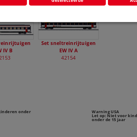
Geselecteerde
Acc
reinrijtuigen
Set sneltreinrijtuigen
 IV B
EW IV A
2153
42154
 kinderen onder
Warning USA
Let op: Niet voor kin
onder de 15 jaar