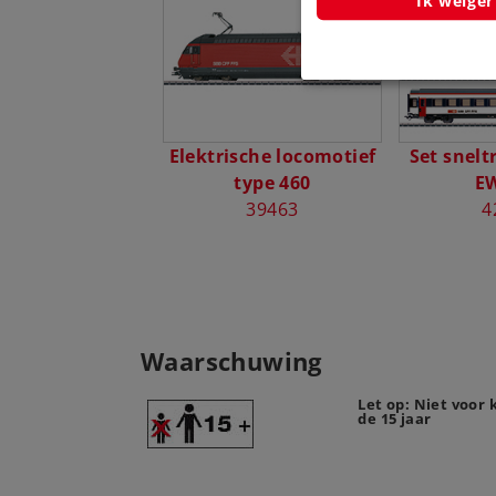
Ik weiger
Elektrische locomotief
Set snelt
type 460
EW
39463
4
Waarschuwing
Let op: Niet voor
de 15 jaar