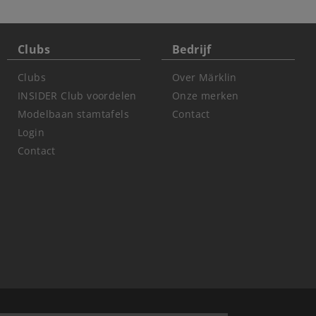
Clubs
Bedrijf
Clubs
Over Märklin
INSIDER Club voordelen
Onze merken
Modelbaan stamtafels
Contact
Login
Contact