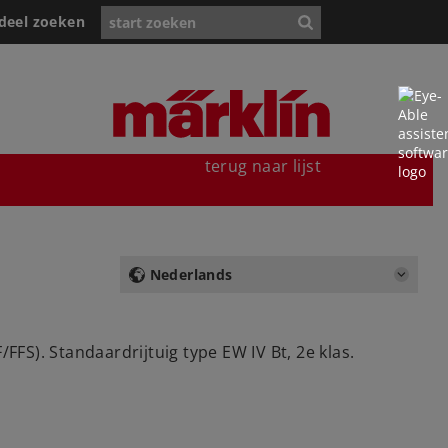
deel zoeken
terug naar lijst
Nederlands
S). Standaardrijtuig type EW IV Bt, 2e klas.