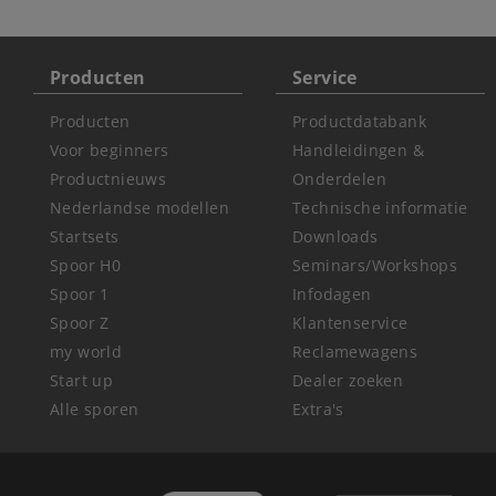
Producten
Service
Producten
Productdatabank
Voor beginners
Handleidingen &
Productnieuws
Onderdelen
Nederlandse modellen
Technische informatie
Startsets
Downloads
Spoor H0
Seminars/Workshops
Spoor 1
Infodagen
Spoor Z
Klantenservice
my world
Reclamewagens
Start up
Dealer zoeken
Alle sporen
Extra's