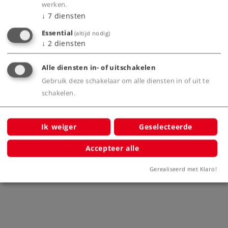
werken.
↓
7
diensten
Essential
(altijd nodig)
Bijbehorende producten
↓
2
diensten
e
Alle diensten in- of uitschakelen
Gebruik deze schakelaar om alle diensten in of uit te
schakelen.
Ik weiger
Geselecteerde
Accepteer alle
Stoomlocomotief type 75.4
Gerealiseerd met Klaro!
39754