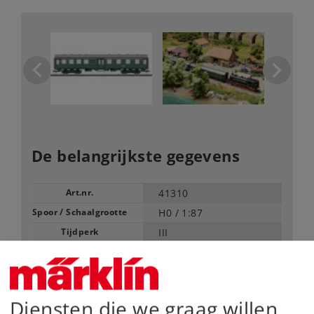
De belangrijkste gegevens
Art.nr.
41310
Spoor / Schaalgrootte
H0 /
1:87
Tijdperk
III
Type
Reizigersrijtuigen
Vanaf fabriek uitverkocht.
Neem contact op met uw lokale dealer
Diensten die we graag willen