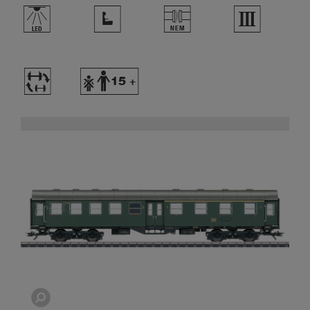
,
j
U
3
~
Y