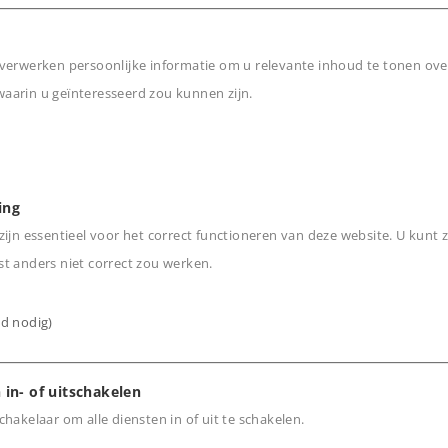
uig voor het regionaal
verwerken persoonlijke informatie om u relevante inhoud te tonen ove
arin u geïnteresseerd zou kunnen zijn.
n
ing
ijn essentieel voor het correct functioneren van deze website. U kunt z
t anders niet correct zou werken.
ijd nodig)
cten
 in- of uitschakelen
hakelaar om alle diensten in of uit te schakelen.