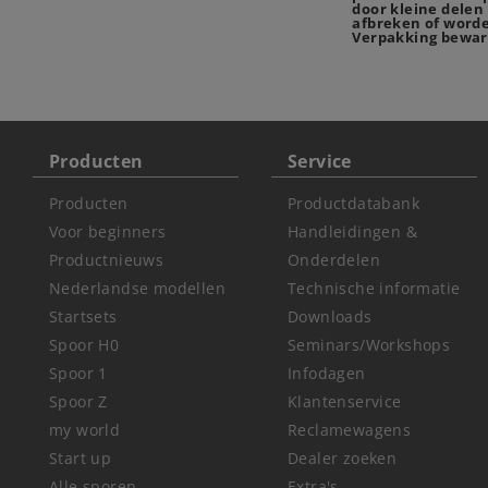
door kleine delen
afbreken of worde
Verpakking bewar
Producten
Service
Producten
Productdatabank
Voor beginners
Handleidingen &
Productnieuws
Onderdelen
Nederlandse modellen
Technische informatie
Startsets
Downloads
Spoor H0
Seminars/Workshops
Spoor 1
Infodagen
Spoor Z
Klantenservice
my world
Reclamewagens
Start up
Dealer zoeken
Alle sporen
Extra's