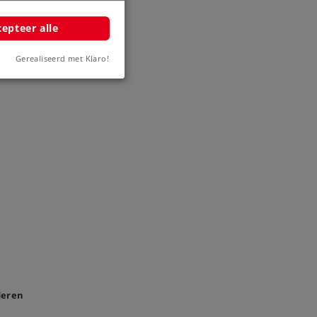
epteer alle
Gerealiseerd met Klaro!
deren