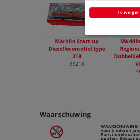
Ik weiger
Märklin Start-up
Märklin
Diesellocomotief type
Regiona
218
Dubbeldek
36218
k
4
Waarschuwing
WAARSCHUWING! N
voor kinderen jong
Functionele sche
punten. Gevaar op