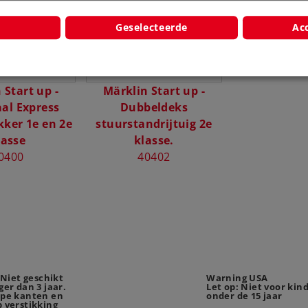
Geselecteerde
Acc
 Start up -
Märklin Start up -
al Express
Dubbeldeks
ker 1e en 2e
stuurstandrijtuig 2e
lasse
klasse.
0400
40402
iet geschikt
Warning USA
er dan 3 jaar.
Let op: Niet voor kin
rpe kanten en
onder de 15 jaar
 verstikking