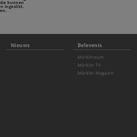
 die kunnen
n ingeslikt.
en.
Nieuws
Belevenis
Märklineum
Märklin TV
Märklin Magazin