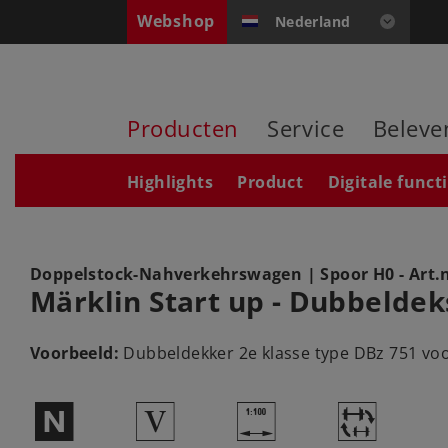
Webshop
Nederland
Producten
Service
Beleve
Highlights
Product
Digitale funct
Doppelstock-Nahverkehrswagen
| Spoor H0 - Art.
Märklin Start up - Dubbeldek
Voorbeeld:
Dubbeldekker 2e klasse type DBz 751 voo
$
5
{
~