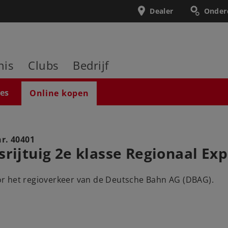
Dealer
Onder
nis
Clubs
Bedrijf
ies
Online kopen
nr.
40401
srijtuig 2e klasse Regionaal Ex
r het regioverkeer van de Deutsche Bahn AG (DBAG).