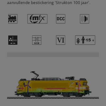
aanvullende bestickering 'Strukton 100 jaar'.
)
#
§
h
N
U
8
Y