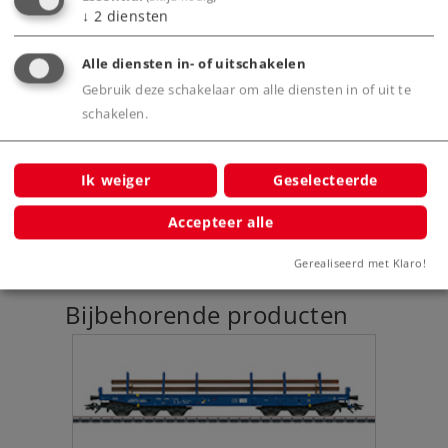
Product
↓
2
diensten
Alle diensten in- of uitschakelen
Gebruik deze schakelaar om alle diensten in of uit te
Productinfo
schakelen.
Ik weiger
Geselecteerde
Digitale functies
Accepteer alle
Gerealiseerd met Klaro!
Bijbehorende producten