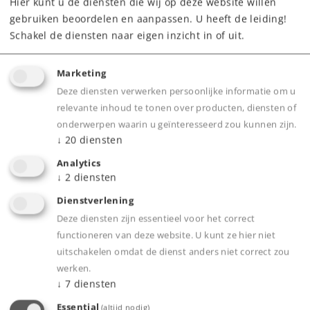
Hier kunt u de diensten die wij op deze website willen
gebruiken beoordelen en aanpassen. U heeft de leiding!
Schakel de diensten naar eigen inzicht in of uit.
Highlights
Marketing
Exclusief bij Märklin en Trix.
Deze diensten verwerken persoonlijke informatie om u
Fijn gedetailleerde metalen uitvoering met
relevante inhoud te tonen over producten, diensten of
veel los aangebrachte details.
onderwerpen waarin u geïnteresseerd zou kunnen zijn.
↓
20
diensten
Pantografen digitaal beweegbaar.
Cabineverlichting digitaal te bedienen.
Analytics
↓
2
diensten
Veel apart schakelbare rangeer- en bijzondere
signalen.
Dienstverlening
Deze diensten zijn essentieel voor het correct
Digitale mfx+ decoder met uitgebreide
functioneren van deze website. U kunt ze hier niet
bedrijfs- en geluidsfuncties.
uitschakelen omdat de dienst anders niet correct zou
Bufferhoogte volgens NEM.
werken.
↓
7
diensten
Essential
(altijd nodig)