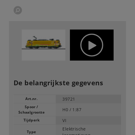
De belangrijkste gegevens
Art.nr.
39721
Spoor /
H0 /
1:87
Schaalgrootte
Tijdperk
VI
Elektrische
Type