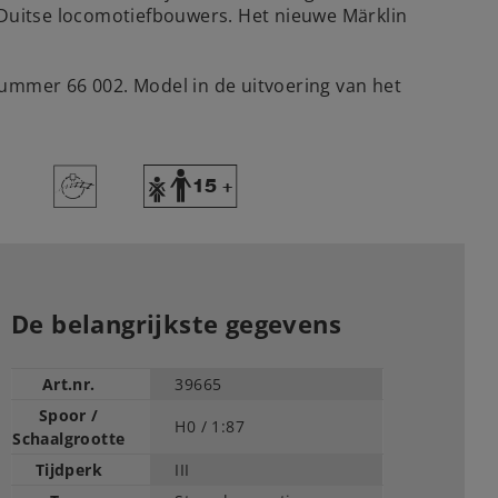
 Duitse locomotiefbouwers. Het nieuwe Märklin
mmer 66 002. Model in de uitvoering van het
>
Y
De belangrijkste gegevens
Art.nr.
39665
Spoor /
H0 /
1:87
Schaalgrootte
Tijdperk
III