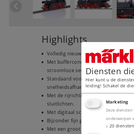
Highlights
Volledig nieuw ontworpen model.
Met buffercondensator voor het ove
Diensten di
stroomloze secties.
Standaard voorzien van rookgenera
Hier kunt u de dienste
leiding! Schakel de die
snelheidsafhankelijke dynamische ro
Met de rijrichting wisselend driepun
Marketing
sluitlichten.
Deze diensten 
Met digitaal schakelbare verlichting 
onderwerpen wa
Bijzonder fijn gedetailleerd metalen
↓
20
dienste
Met een groot aantal los gemonteerd