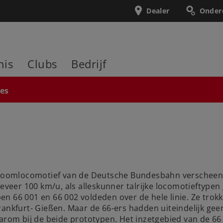
Dealer
Onder
nis
Clubs
Bedrijf
ies
w-stoomlocomotief van de Deutsche Bundesbahn verscheen
eer 100 km/u, als alleskunner talrijke locomotieftypen 
en 66 001 en 66 002 voldeden over de hele linie. Ze tro
ankfurt- Gießen. Maar de 66-ers hadden uiteindelijk gee
daarom bij de beide prototypen. Het inzetgebied van de 