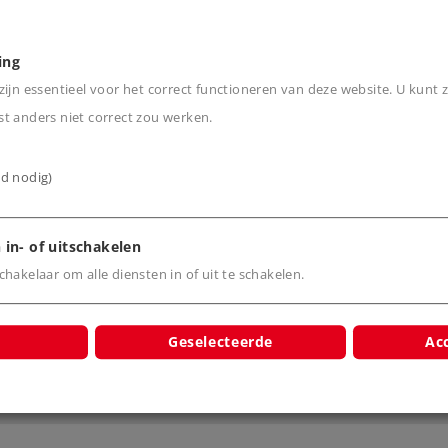
r, met uitgebreide licht-
ing
ijn essentieel voor het correct functioneren van deze website. U kunt z
t anders niet correct zou werken.
ijd nodig)
 in- of uitschakelen
hakelaar om alle diensten in of uit te schakelen.
Geselecteerde
Acc