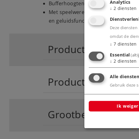
Analytics
Bufferhoogten volgens NEM.
↓
2
diensten
Met speelwereld digitale mfx+ decode
Dienstverlen
en geluidsfuncties.
Deze diensten z
omdat de diens
↓
7
diensten
Product
Essential
(alt
↓
2
diensten
Alle diensten
Productinfo
Gebruik deze sc
Ik weiger
Grootbedrijf