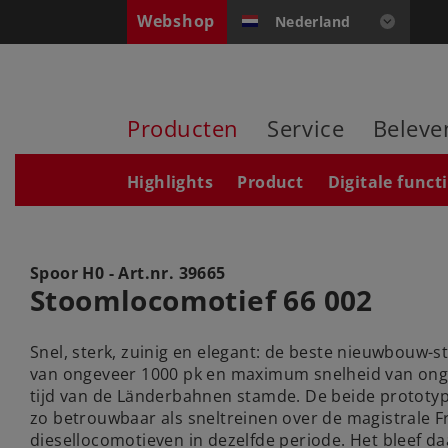
Webshop
Nederland
Producten
Service
Beleve
Highlights
Product
Digitale funct
Spoor H0 - Art.nr.
39665
Stoomlocomotief 66 002
Snel, sterk, zuinig en elegant: de beste nieuwbou
van ongeveer 1000 pk en maximum snelheid van ongev
tijd van de Länderbahnen stamde. De beide prototyp
zo betrouwbaar als sneltreinen over de magistrale Fr
diesellocomotieven in dezelfde periode. Het bleef 