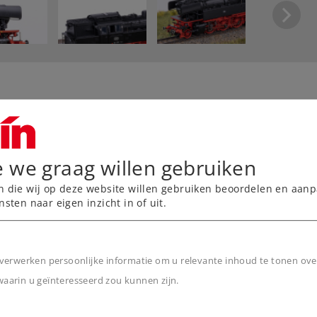
rbruggen van korte
e we graag willen gebruiken
tor met
n die wij op deze website willen gebruiken beoordelen en aanp
nsten naar eigen inzicht in of uit.
okuitstoot.
ts frontsein en twee rode
verwerken persoonlijke informatie om u relevante inhoud te tonen ove
in het machinistenhuis.
arin u geïnteresseerd zou kunnen zijn.
 model.
n
e details.