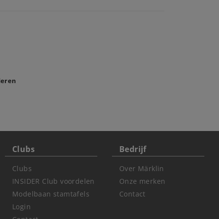
deren
Clubs
Bedrijf
Clubs
Over Märklin
INSIDER Club voordelen
Onze merken
Modelbaan stamtafels
Contact
Login