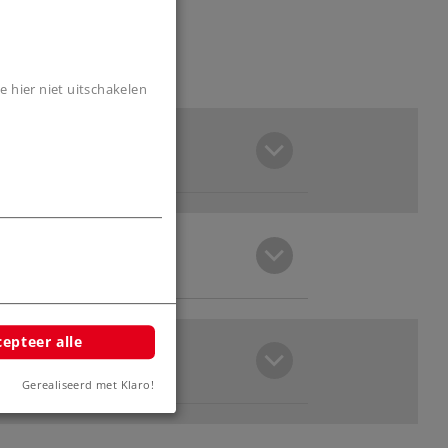
e hier niet uitschakelen
epteer alle
Gerealiseerd met Klaro!