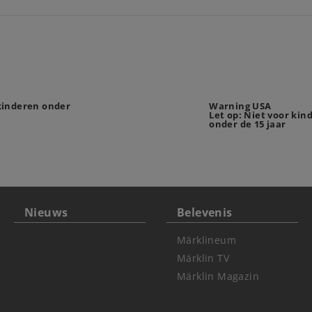
 kinderen onder
Warning USA
Let op: Niet voor kin
onder de 15 jaar
Nieuws
Belevenis
Märklineum
Märklin TV
Märklin Magazin