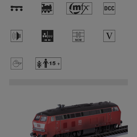
!
)
#
§
h
N
U
5
>
Y