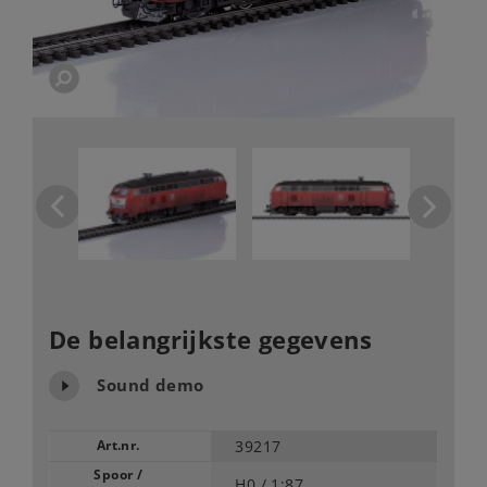
De belangrijkste gegevens
Sound demo
Art.nr.
39217
Spoor /
H0 /
1:87