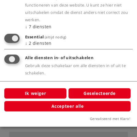
Met machinistenfiguur, zittend in cabine 1.
functioneren van deze website. U kunt ze hier niet
Met meeverende kortkoppelingen.
uitschakelen omdat de dienst anders niet correct zou
Uitvoering met lichte sporen van veroudering.
werken.
↓
7
diensten
Met digitale mfx+ decoder en uitgebreide licht-
en geluidsfuncties.
Essential
(altijd nodig)
↓
2
diensten
Bufferhoogte volgens NEM.
Met buffercondensator voor het overbruggen
Alle diensten in- of uitschakelen
van korte stroomloze secties.
Gebruik deze schakelaar om alle diensten in of uit te
schakelen.
Product
Ik weiger
Geselecteerde
Accepteer alle
Productinfo
Gerealiseerd met Klaro!