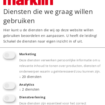
Diensten die we graag willen
gebruiken
Highlights
Hier kunt u de diensten die wij op deze website willen
gebruiken beoordelen en aanpassen. U heeft de leiding!
Verlichting in de machinekamer digitaal te
Schakel de diensten naar eigen inzicht in of uit.
bedienen.
Onderstel en opbouw van de locomotief zijn
Marketing
vervaardigd van metaal.
Deze diensten verwerken persoonlijke informatie om u
relevante inhoud te tonen over producten, diensten of
Voorzien van de markante sneeuwruimers aan
onderwerpen waarin u geïnteresseerd zou kunnen zijn.
beide fronten.
↓
20
diensten
Voorbeeldgetrouw dak van type 218.4 met
Analytics
grote ventilatieopeningen.
↓
2
diensten
Verlichting in de cabines kan digitaal bediend
Dienstverlening
worden.
Deze diensten zijn essentieel voor het correct