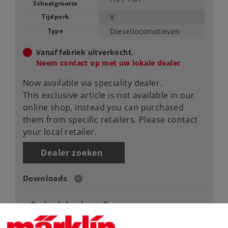
Schaalgrootte
Tijdperk
V
Type
Diesellocomotieven
Vanaf fabriek uitverkocht.
Neem contact op met uw lokale dealer
Now available via speciality dealer.
This exclusive article is not available in our
online shop, instead you can purchased
them from specific retailers. Please contact
your local retailer.
Dealer zoeken
Downloads
Onderdelen bestellen