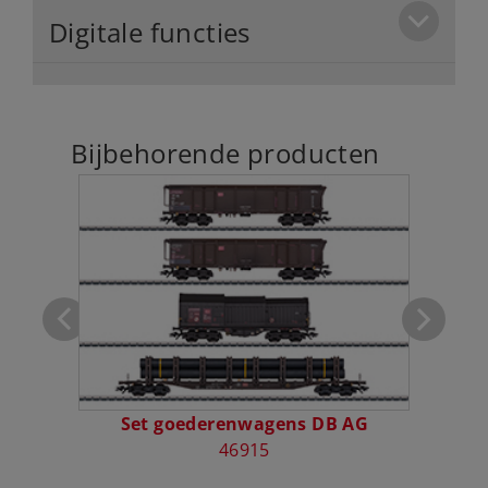
Digitale functies
Bijbehorende producten
800B
Set goederenwagens DB AG
Set
46915