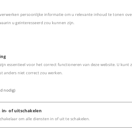
verwerken persoonlijke informatie om u relevante inhoud te tonen ove
arin u geïnteresseerd zou kunnen zijn.
n
aal op en neer beweegbare
everlichting.
ing
l schakelbaar.
ijn essentieel voor het correct functioneren van deze website. U kunt z
e licht- en
t anders niet correct zou werken.
ijd nodig)
 in- of uitschakelen
hakelaar om alle diensten in of uit te schakelen.