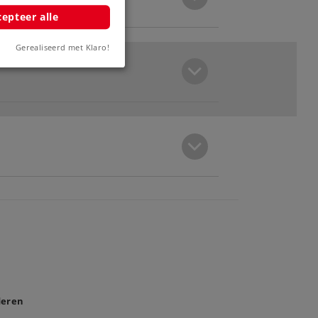
epteer alle
Gerealiseerd met Klaro!
deren