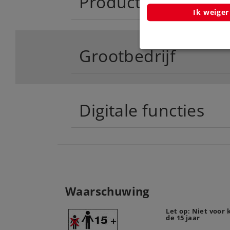
Productinfo
Ik weiger
Grootbedrijf
Digitale functies
Waarschuwing
Let op: Niet voor
de 15 jaar