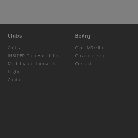
Clubs
Bedrijf
Clubs
Over Märklin
INSIDER Club voordelen
Onze merken
Modelbaan stamtafels
Contact
Login
Contact