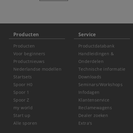
Producten
Service
Producten
Productdatabank
Voor beginners
Handleidingen &
Productnieuws
Onderdelen
Nederlandse modellen
Technische informatie
Startsets
Downloads
Spoor H0
Seminars/Workshops
Spoor 1
Infodagen
Spoor Z
Klantenservice
my world
Reclamewagens
Start up
Dealer zoeken
Alle sporen
Extra's