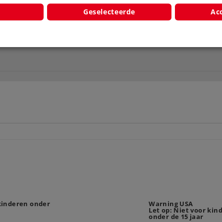
Geselecteerde
Acc
 kinderen onder
Warning USA
Let op: Niet voor kin
onder de 15 jaar