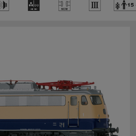
h
N
T
3