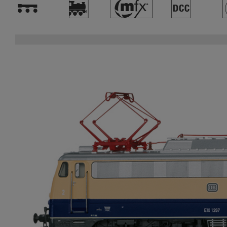
!
)
#
§