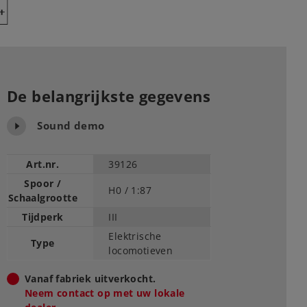
Y
De belangrijkste gegevens
Sound demo
Art.nr.
39126
Spoor /
H0 /
1:87
Schaalgrootte
Tijdperk
III
Elektrische
Type
locomotieven
Vanaf fabriek uitverkocht.
Neem contact op met uw lokale