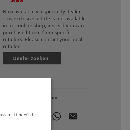
dealer
Now available via speciality dealer.
This exclusive article is not available
in our online shop, instead you can
purchased them from specific
retailers. Please contact your local
retailer.
Dealer zoeken
Downloads
Onderdelen bestellen
assen. U heeft de