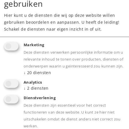
gebruiken
Downloads
Hier kunt u de diensten die wij op deze website willen
Onderdelen bestellen
gebruiken beoordelen en aanpassen. U heeft de leiding!
Schakel de diensten naar eigen inzicht in of uit.
Marketing
Deze diensten verwerken persoonlijke informatie om u
relevante inhoud te tonen over producten, diensten of
Highlights
onderwerpen waarin u geïnteresseerd zou kunnen zijn.
↓
20
diensten
Nieuw in de reeks Märklin Klassiekers.
Analytics
Nu de railbus in de klassieke purperrode kleur
↓
2
diensten
in de uitvoering van Periode IV.
Dienstverlening
Met speelwereld digitale mfx+ decoder en
Deze diensten zijn essentieel voor het correct
uitgebreide bedrijfs- en geluidsfuncties.
functioneren van deze website. U kunt ze hier niet
Standaard voorzien van LED
uitschakelen omdat de dienst anders niet correct zou
werken.
interieurverlichting.