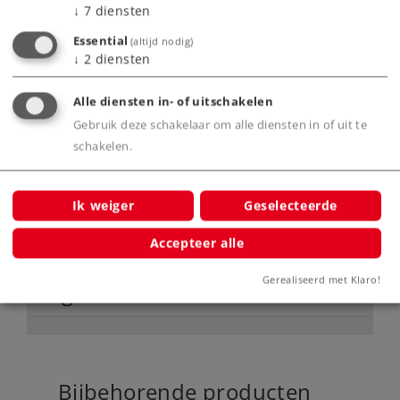
↓
7
diensten
Met buffercondensator voor het overbruggen
Essential
(altijd nodig)
van korte stroomloze railsecties.
↓
2
diensten
Alle diensten in- of uitschakelen
Product
Gebruik deze schakelaar om alle diensten in of uit te
schakelen.
Productinfo
Ik weiger
Geselecteerde
Accepteer alle
Gerealiseerd met Klaro!
Digitale functies
Bijbehorende producten