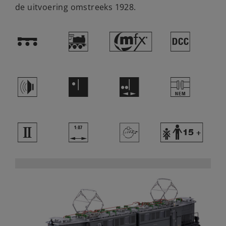
de uitvoering omstreeks 1928.
!
(
#
§
h
A
E
U
2
|
>
Y