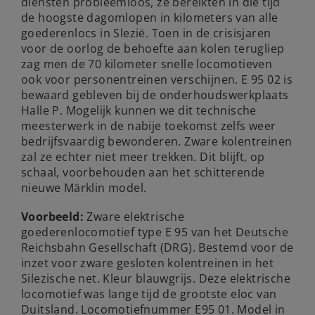
diensten probleemloos, ze bereikten in die tijd
de hoogste dagomlopen in kilometers van alle
goederenlocs in Slezië. Toen in de crisisjaren
voor de oorlog de behoefte aan kolen terugliep
zag men de 70 kilometer snelle locomotieven
ook voor personentreinen verschijnen. E 95 02 is
bewaard gebleven bij de onderhoudswerkplaats
Halle P. Mogelijk kunnen we dit technische
meesterwerk in de nabije toekomst zelfs weer
bedrijfsvaardig bewonderen. Zware kolentreinen
zal ze echter niet meer trekken. Dit blijft, op
schaal, voorbehouden aan het schitterende
nieuwe Märklin model.
Voorbeeld:
Zware elektrische
goederenlocomotief type E 95 van het Deutsche
Reichsbahn Gesellschaft (DRG). Bestemd voor de
inzet voor zware gesloten kolentreinen in het
Silezische net. Kleur blauwgrijs. Deze elektrische
locomotief was lange tijd de grootste eloc van
Duitsland. Locomotiefnummer E95 01. Model in