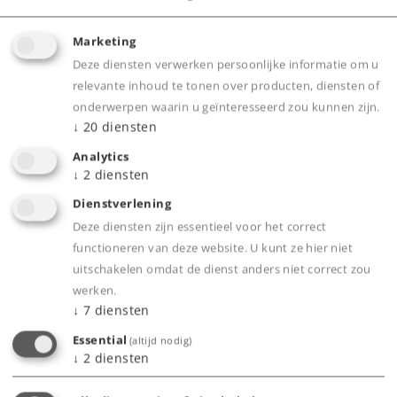
Art.nr.
38950
Marketing
Deze diensten verwerken persoonlijke informatie om u
Spoor /
H0 /
1:87
Schaalgrootte
relevante inhoud te tonen over producten, diensten of
Tijdperk
II
onderwerpen waarin u geïnteresseerd zou kunnen zijn.
↓
20
diensten
Elektrische
Type
locomotieven
Analytics
↓
2
diensten
Alleen voor clubleden.
Dienstverlening
Deze diensten zijn essentieel voor het correct
Dealer zoeken
functioneren van deze website. U kunt ze hier niet
uitschakelen omdat de dienst anders niet correct zou
Downloads
werken.
↓
7
diensten
Onderdelen bestellen
Essential
(altijd nodig)
↓
2
diensten