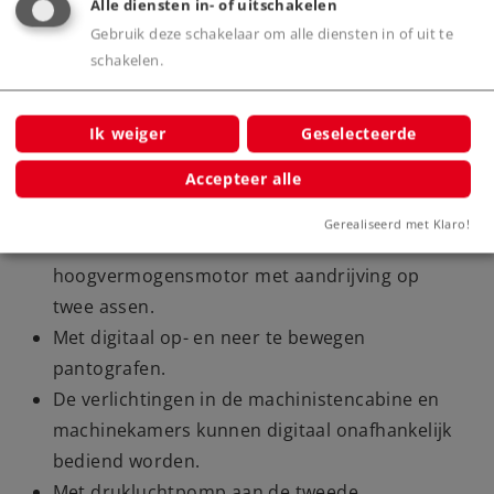
Alle diensten in- of uitschakelen
Gebruik deze schakelaar om alle diensten in of uit te
schakelen.
Highlights
Ik weiger
Geselecteerde
Volledig nieuw ontworpen model.
Accepteer alle
Zeer gedetailleerd metalen model.
Met een groot aantal los aangezette details.
Gerealiseerd met Klaro!
Elke locomotiefhelft heeft een
hoogvermogensmotor met aandrijving op
twee assen.
Met digitaal op- en neer te bewegen
pantografen.
De verlichtingen in de machinistencabine en
machinekamers kunnen digitaal onafhankelijk
bediend worden.
Met drukluchtpomp aan de tweede