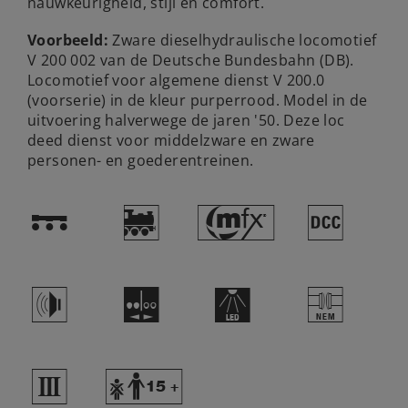
nauwkeurigheid, stijl en comfort.
Voorbeeld:
Zware dieselhydraulische locomotief
V 200 002 van de Deutsche Bundesbahn (DB).
Locomotief voor algemene dienst V 200.0
(voorserie) in de kleur purperrood. Model in de
uitvoering halverwege de jaren '50. Deze loc
deed dienst voor middelzware en zware
personen- en goederentreinen.
!
)
#
§
h
M
+
U
3
Y