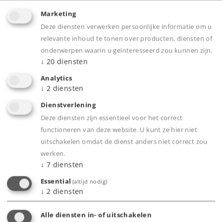
Marketing
Deze diensten verwerken persoonlijke informatie om u
relevante inhoud te tonen over producten, diensten of
onderwerpen waarin u geïnteresseerd zou kunnen zijn.
↓
20
diensten
Highlights
Analytics
↓
2
diensten
Volledig nieuw ontworpen model.
Dienstverlening
Onderstel en opbouw van de locomotief zijn
Deze diensten zijn essentieel voor het correct
grotendeels uit metaal vervaardigd.
functioneren van deze website. U kunt ze hier niet
uitschakelen omdat de dienst anders niet correct zou
Bewegende dakventilatoren samen digitaal
werken.
bedienbaar.
↓
7
diensten
Verlichting in de machinistencabines digitaal
Essential
(altijd nodig)
schakelbaar.
↓
2
diensten
Verlichting in de machinekamer is digitaal
schakelbaar.
Alle diensten in- of uitschakelen