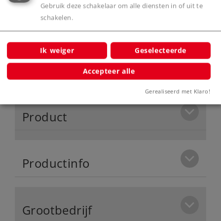
Nieuw ontworpen interieur in de
Gebruik deze schakelaar om alle diensten in of uit te
machinekamer.
schakelen.
Meeverende kortkoppelingen.
Bufferhoogte volgens NEM.
Ik weiger
Geselecteerde
Met mfx+ speelwereld decoder met
Accepteer alle
uitgebreide licht- en geluidsfuncties.
Gerealiseerd met Klaro!
Product
Productinfo
Grootbedrijf