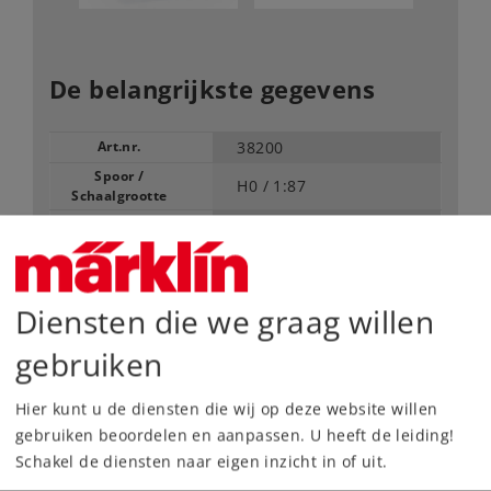
De belangrijkste gegevens
Art.nr.
38200
Spoor /
H0 /
1:87
Schaalgrootte
Tijdperk
III
Type
Diesellocomotieven
Alleen voor clubleden.
Diensten die we graag willen
gebruiken
Dealer zoeken
Hier kunt u de diensten die wij op deze website willen
Downloads
gebruiken beoordelen en aanpassen. U heeft de leiding!
Schakel de diensten naar eigen inzicht in of uit.
Onderdelen bestellen