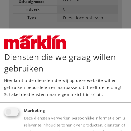
Schaalgrootte
Tijdperk
V
Type
Diesellocomotieven
389,00 €
Adviesprijs
Diensten die we graag willen
Leverbaar vanaf fabriek.
gebruiken
Webwinkel
Hier kunt u de diensten die wij op deze website willen
gebruiken beoordelen en aanpassen. U heeft de leiding!
Dealer zoeken
Schakel de diensten naar eigen inzicht in of uit.
Downloads
Marketing
Deze diensten verwerken persoonlijke informatie om u
Onderdelen bestellen
relevante inhoud te tonen over producten, diensten of