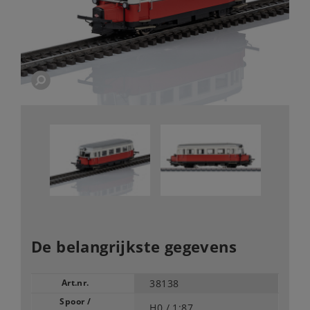
De belangrijkste gegevens
Art.nr.
38138
Spoor /
H0 /
1:87