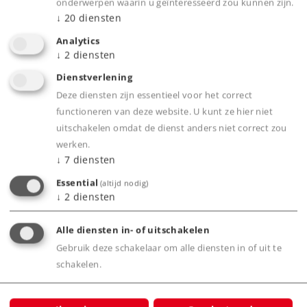
onderwerpen waarin u geïnteresseerd zou kunnen zijn.
↓
20
diensten
Analytics
↓
2
diensten
Dienstverlening
Highlights
Deze diensten zijn essentieel voor het correct
functioneren van deze website. U kunt ze hier niet
Volledig nieuw ontworpen model.
uitschakelen omdat de dienst anders niet correct zou
Met meerkleurig interieur.
werken.
↓
7
diensten
Standaard met ingebouwde binnenverlichting.
Verlichting in de stuurtafel digitaal te
Essential
(altijd nodig)
↓
2
diensten
bedienen.
Met buffercondensator voor het overbruggen
Alle diensten in- of uitschakelen
van korte punten.
Gebruik deze schakelaar om alle diensten in of uit te
Met veel los gemonteerde details.
schakelen.
Met los aangezette metalen handleiders.
Met digitale mfx+ decoder en uitgebreide