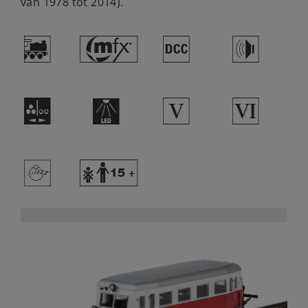
van 1978 tot 2014).
(
#
§
h
N
+
5
8
>
Y