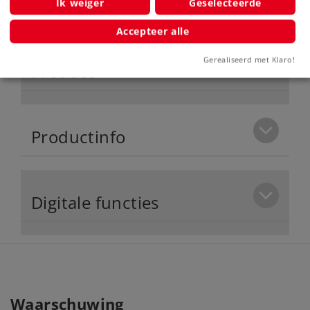
Ik weiger
Geselecteerde
geluidsfuncties.
Accepteer alle
Gerealiseerd met Klaro!
Product
Productinfo
Digitale functies
Waarschuwing