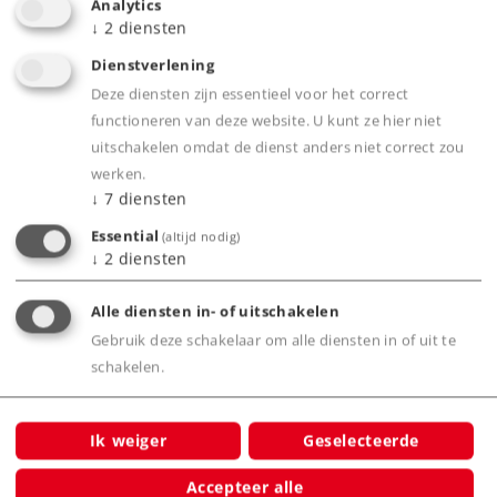
Analytics
↓
2
diensten
Highlights
Dienstverlening
Locomotief ter gelegenheid van '175 jaar
Deze diensten zijn essentieel voor het correct
Geislinger Steige'.
functioneren van deze website. U kunt ze hier niet
Stoomlocomotief, door de Machinenfabrik
uitschakelen omdat de dienst anders niet correct zou
Esslingen voor de Geislinger Steige gebouwd.
werken.
↓
7
diensten
Gedetailleerd model, grotendeels vervaardigd
Essential
van metaal.
(altijd nodig)
↓
2
diensten
Met speelwereld mfx+ decoder en uitgebreide
licht- en geluidsfuncties.
Alle diensten in- of uitschakelen
Voorbereid voor de inbouw van rookset 7226.
Gebruik deze schakelaar om alle diensten in of uit te
Met buffercondensator voor het overbruggen
schakelen.
van korte stroomloze stukken.
Ik weiger
Geselecteerde
Product
Accepteer alle