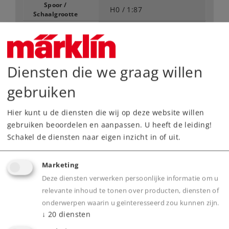
Spoor /
H0 /
1:87
Schaalgrootte
Tijdperk
III
Type
Stoomlocomotieven
Vanaf fabriek uitverkocht.
Diensten die we graag willen
Neem contact op met uw lokale dealer
gebruiken
Dealer zoeken
Hier kunt u de diensten die wij op deze website willen
gebruiken beoordelen en aanpassen. U heeft de leiding!
Downloads
Schakel de diensten naar eigen inzicht in of uit.
Onderdelen bestellen
Marketing
Deze diensten verwerken persoonlijke informatie om u
relevante inhoud te tonen over producten, diensten of
onderwerpen waarin u geïnteresseerd zou kunnen zijn.
↓
20
diensten