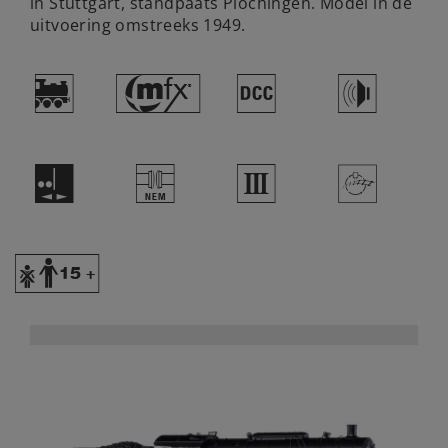
in Stuttgart, standpaats Plochingen. Model in de
uitvoering omstreeks 1949.
)
#
§
h
E
U
3
>
Y