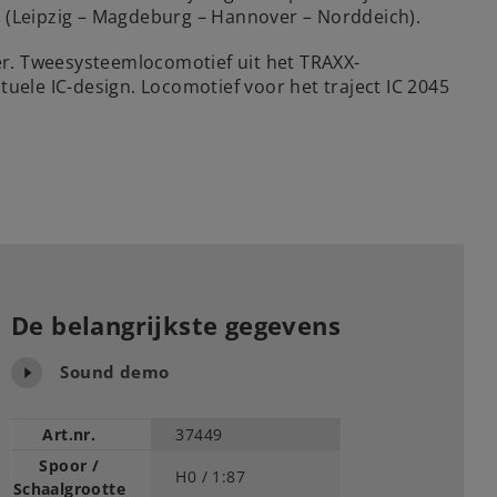
6 (Leipzig – Magdeburg – Hannover – Norddeich).
er. Tweesysteemlocomotief uit het TRAXX-
uele IC-design. Locomotief voor het traject IC 2045
De belangrijkste gegevens
Sound demo
Art.nr.
37449
Spoor /
H0 /
1:87
Schaalgrootte