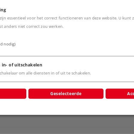
n de trein voor de
ing
2046, wisselend met de
ijn essentieel voor het correct functioneren van deze website. U kunt z
t anders niet correct zou werken.
ijd nodig)
 in- of uitschakelen
hakelaar om alle diensten in of uit te schakelen.
Geselecteerde
Acc