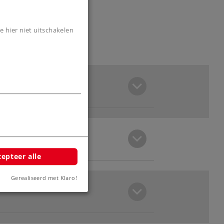
e hier niet uitschakelen
epteer alle
Gerealiseerd met Klaro!