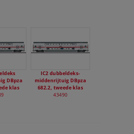
eldeks
IC2 dubbeldeks-
uig DBpza
middenrijtuig DBpza
ede klas
682.2, tweede klas
89
43490