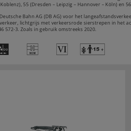
Koblenz), 55 (Dresden – Leipzig – Hannover – Köln) en 5
e Deutsche Bahn AG (DB AG) voor het langeafstandsverke
rkeer, lichtgrijs met verkeersrode sierstrepen in het act
 572-3. Zoals in gebruik omstreeks 2020.
N
U
8
Y