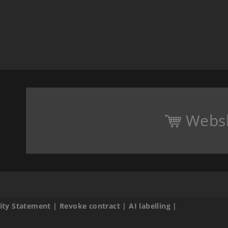
Webs
lity Statement
|
Revoke contract
|
AI labelling
|