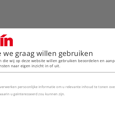
e we graag willen gebruiken
n die wij op deze website willen gebruiken beoordelen en aanp
nsten naar eigen inzicht in of uit.
2045 van Keulen naar
verwerken persoonlijke informatie om u relevante inhoud te tonen ove
arin u geïnteresseerd zou kunnen zijn.
srijtuigen voor het
n
 6-delige treinen
gebreide bedrijfs- en