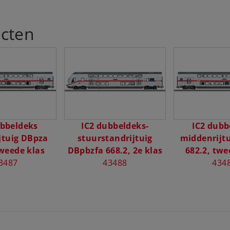
cten
ubbeldeks
IC2 dubbeldeks-
IC2 dubb
jtuig DBpza
stuurstandrijtuig
middenrijt
tweede klas
DBpbzfa 668.2, 2e klas
682.2, twe
3487
43488
434