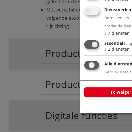
geluidsfuncties
Met verschillende omroepberichten i
Dienstverlen
volgende stop van de IC 2045 en IC 
Deze diensten z
rijrichting
omdat de diens
↓
7
diensten
Essential
(alt
↓
2
diensten
Product
Alle diensten
Gebruik deze sc
Productinfo
Ik weiger
Digitale functies