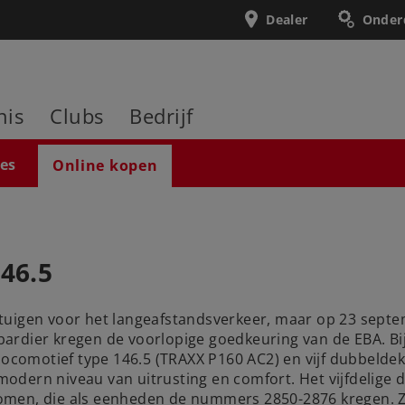
Dealer
Onder
nis
Clubs
Bedrijf
ies
Online kopen
146.5
tuigen voor het langeafstandsverkeer, maar op 23 sept
ombardier kregen de voorlopige goedkeuring van de EBA. 
 locomotief type 146.5 (TRAXX P160 AC2) en vijf dubbelde
 modern niveau van uitrusting en comfort. Het vijfdelige 
genomen, die als eenheden de nummers 2850-2876 kregen. Z