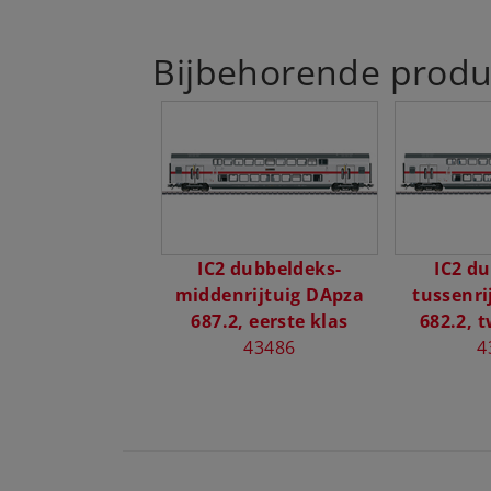
Bijbehorende produ
IC2 dubbeldeks-
IC2 d
middenrijtuig DApza
tussenri
687.2, eerste klas
682.2, 
43486
4