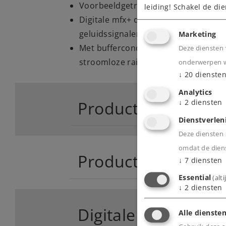
Voorbeeldgetrouw voorzien van gele 
leiding! Schakel de die
Digitale mfx+ decoder met uitgebreid
geluidssignalen.
Marketing
Met buffercondensator voor het ove
Deze diensten 
stroomloze railsecties.
onderwerpen wa
↓
20
dienste
Analytics
Product
↓
2
diensten
Dienstverlen
Deze diensten z
omdat de diens
Productinfo
↓
7
diensten
Essential
(alt
↓
2
diensten
Digitale functies
Alle diensten