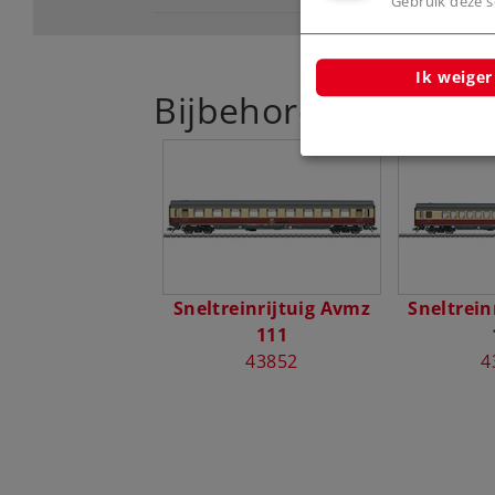
Gebruik deze sc
Ik weiger
Bijbehorende produ
Sneltreinrijtuig Avmz
Sneltrein
111
43852
4