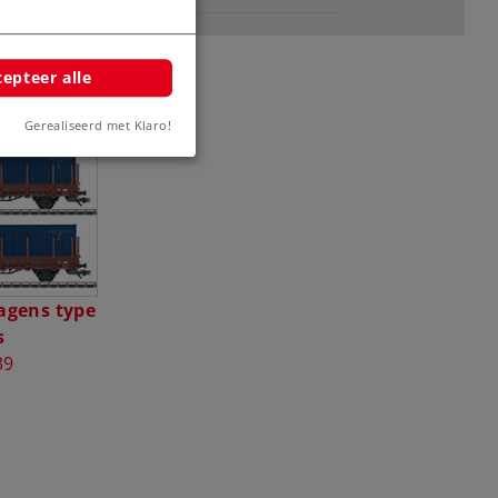
epteer alle
Gerealiseerd met Klaro!
agens type
s
39