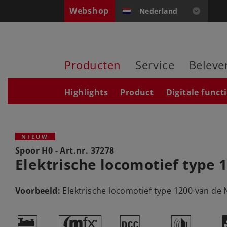
Webshop
Nederland
Producten
Service
Beleve
Highlights
Product
Digitale funct
NIEUW
Spoor H0 - Art.nr.
37278
Elektrische locomotief type 
Voorbeeld:
Elektrische locomotief type 1200 van de 
)
#
§
h