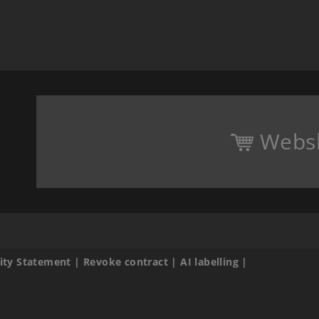
Webs
lity Statement
|
Revoke contract
|
AI labelling
|