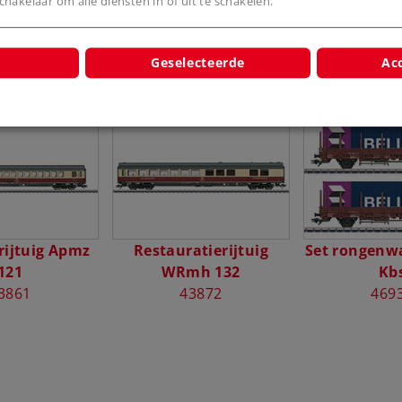
hakelaar om alle diensten in of uit te schakelen.
Geselecteerde
Acc
cten
rijtuig Apmz
Restauratierijtuig
Set rongenw
121
WRmh 132
Kb
3861
43872
469