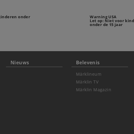
 kinderen onder
Warning USA
Let op: Niet voor kin
onder de 15 jaar
Nieuws
Belevenis
Märklineum
Märklin TV
Märklin Magazin