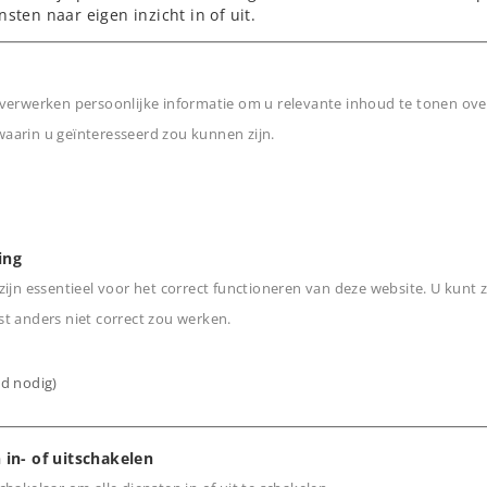
en witte frontseinen.
nsten naar eigen inzicht in of uit.
e licht- en
rbruggen van korte
verwerken persoonlijke informatie om u relevante inhoud te tonen ove
arin u geïnteresseerd zou kunnen zijn.
n
ing
ijn essentieel voor het correct functioneren van deze website. U kunt z
t anders niet correct zou werken.
ijd nodig)
 in- of uitschakelen