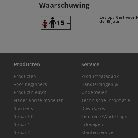
Waarschuwing
Let op: Niet voor
de 15 jaar
Producten
Service
Producten
Productdatabank
Voor beginners
Handleidingen &
Productnieuws
Onderdelen
Nederlandse modellen
Technische informatie
Startsets
Downloads
Spoor H0
Seminars/Workshops
Spoor 1
Infodagen
Spoor Z
Klantenservice