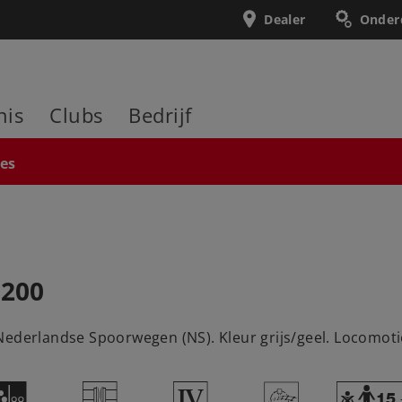
Dealer
Onder
nis
Clubs
Bedrijf
ies
1200
Nederlandse Spoorwegen (NS). Kleur grijs/geel. Locomot
N
U
4
>