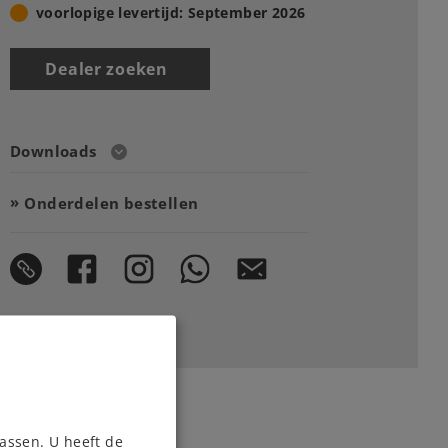
voorlopige levertijd: September 2026
Dealer zoeken
Downloads
Onderdelen bestellen
assen. U heeft de