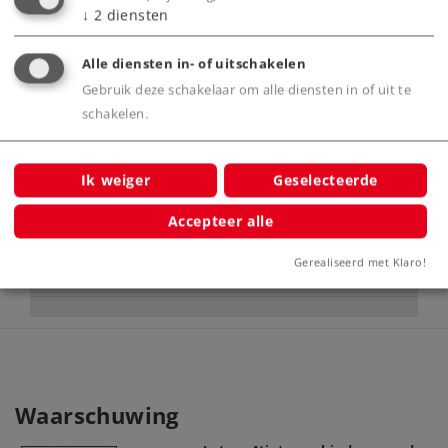
↓
2
diensten
Alle diensten in- of uitschakelen
Product
Gebruik deze schakelaar om alle diensten in of uit te
schakelen.
Productinfo
Ik weiger
Geselecteerde
Accepteer alle
Digitale functies
Gerealiseerd met Klaro!
Waarschuwing