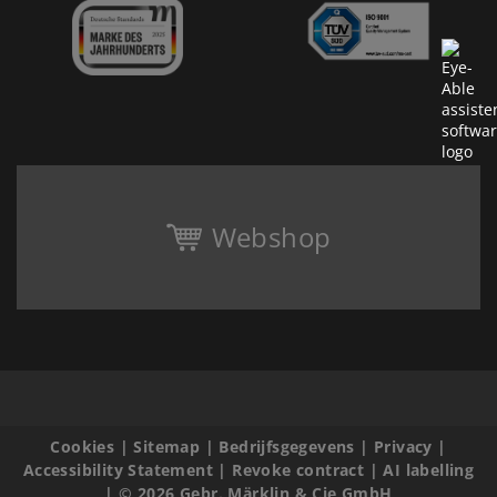
Webshop
Cookies
|
Sitemap
|
Bedrijfsgegevens
|
Privacy
|
Accessibility Statement
|
Revoke contract
|
AI labelling
|
© 2026 Gebr. Märklin & Cie GmbH