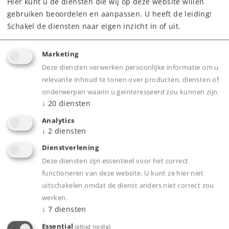
locomotieven
Hier kunt u de diensten die wij op deze website willen
gebruiken beoordelen en aanpassen. U heeft de leiding!
Vanaf fabriek uitverkocht.
Schakel de diensten naar eigen inzicht in of uit.
Neem contact op met uw lokale dealer
Marketing
Dealer zoeken
Deze diensten verwerken persoonlijke informatie om u
relevante inhoud te tonen over producten, diensten of
Downloads
onderwerpen waarin u geïnteresseerd zou kunnen zijn.
↓
20
diensten
Onderdelen bestellen
Analytics
↓
2
diensten
Dienstverlening
Deze diensten zijn essentieel voor het correct
functioneren van deze website. U kunt ze hier niet
uitschakelen omdat de dienst anders niet correct zou
werken.
Highlights
↓
7
diensten
Decoder voor multiprotocol
Essential
(altijd nodig)