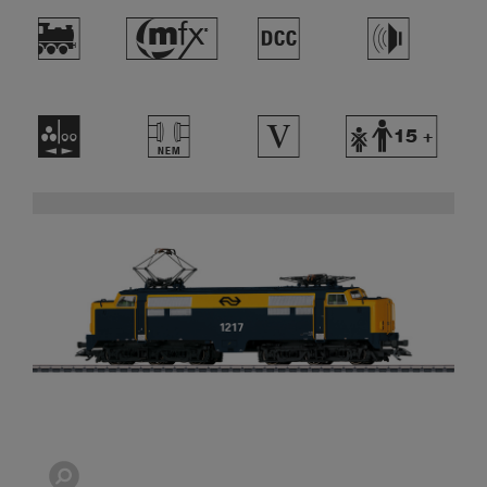
)
#
§
h
N
T
5
Y