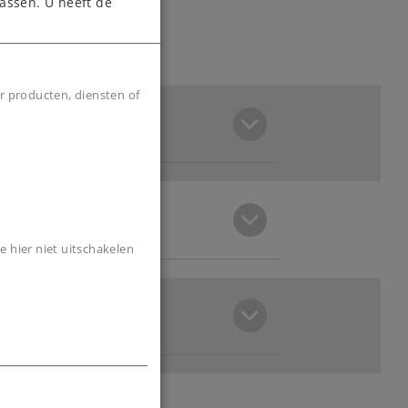
assen. U heeft de
r producten, diensten of
e hier niet uitschakelen