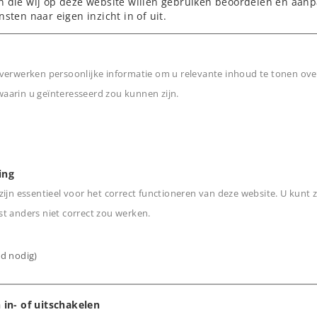
n die wij op deze website willen gebruiken beoordelen en aanp
nsten naar eigen inzicht in of uit.
.
verwerken persoonlijke informatie om u relevante inhoud te tonen ove
arin u geïnteresseerd zou kunnen zijn.
n
ing
ijn essentieel voor het correct functioneren van deze website. U kunt z
t anders niet correct zou werken.
ijd nodig)
 in- of uitschakelen