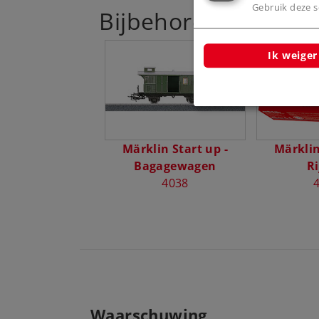
Gebruik deze sc
Bijbehorende produ
Ik weiger
Märklin Start up -
Märklin
Bagagewagen
Ri
4038
Waarschuwing