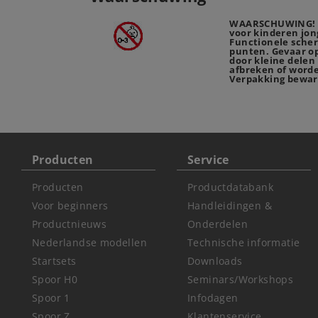
WAARSCHUWING! N
voor kinderen jong
Functionele sche
punten. Gevaar op
door kleine delen
afbreken of worde
Verpakking bewar
Producten
Service
Producten
Productdatabank
Voor beginners
Handleidingen &
Productnieuws
Onderdelen
Nederlandse modellen
Technische informatie
Startsets
Downloads
Spoor H0
Seminars/Workshops
Spoor 1
Infodagen
Spoor Z
Klantenservice