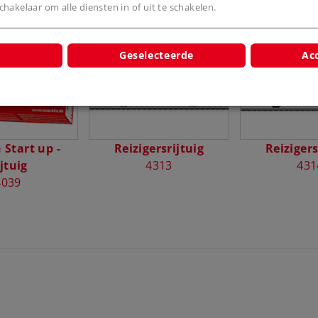
hakelaar om alle diensten in of uit te schakelen.
cten
Geselecteerde
Acc
 Start up -
Reizigersrijtuig
Reizigers
jtuig
4313
431
4039