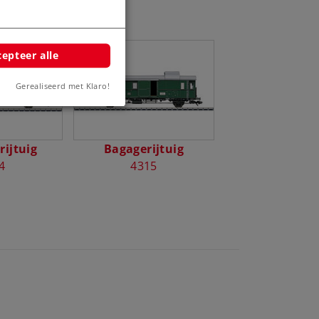
epteer alle
Gerealiseerd met Klaro!
rijtuig
Bagagerijtuig
4
4315