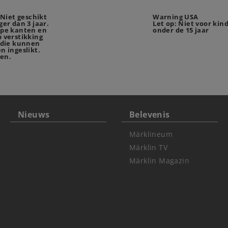
iet geschikt
Warning USA
er dan 3 jaar.
Let op: Niet voor kin
rpe kanten en
onder de 15 jaar
 verstikking
 die kunnen
n ingeslikt.
en.
Nieuws
Belevenis
Märklineum
Märklin TV
Märklin Magazin