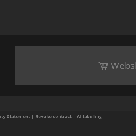
Webs
lity Statement
|
Revoke contract
|
AI labelling
|