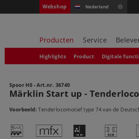
Webshop
Nederland
Producten
Service
Beleve
Highlights
Product
Digitale funct
Spoor H0 - Art.nr.
36740
Märklin Start up - Tenderloc
Voorbeeld:
Tenderlocomotief type 74 van de Deutsc
/
e
H
T