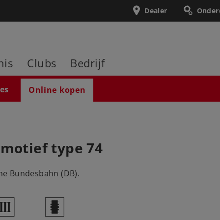
Dealer
Onder
nis
Clubs
Bedrijf
ies
Online kopen
omotief type 74
he Bundesbahn (DB).
3
b