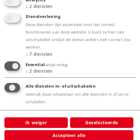
↓
2
diensten
Dienstverlening
Product
Deze diensten zijn essentieel voor het correct
functioneren van deze website. U kunt ze hier niet
uitschakelen omdat de dienst anders niet correct zou
werken.
Productinfo
↓
7
diensten
Essential
(altijd nodig)
↓
2
diensten
Digitale functies
Alle diensten in- of uitschakelen
Gebruik deze schakelaar om alle diensten in of uit te
schakelen.
Bijbehorende producten
Ik weiger
Geselecteerde
Accepteer alle