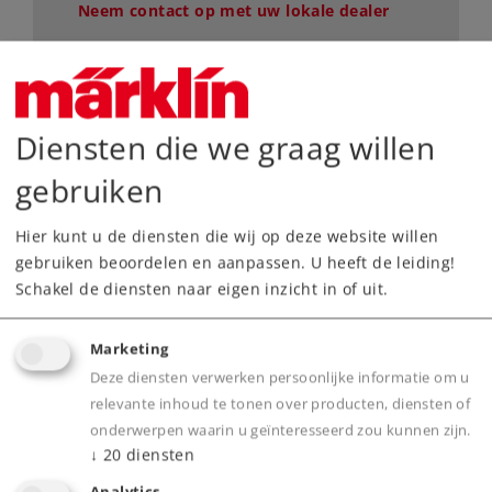
Neem contact op met uw lokale dealer
Dealer zoeken
Downloads
Diensten die we graag willen
gebruiken
Onderdelen bestellen
Hier kunt u de diensten die wij op deze website willen
gebruiken beoordelen en aanpassen. U heeft de leiding!
Schakel de diensten naar eigen inzicht in of uit.
Marketing
Highlights
Deze diensten verwerken persoonlijke informatie om u
relevante inhoud te tonen over producten, diensten of
Een echte eyecatcher op elke modelbaan - de
onderwerpen waarin u geïnteresseerd zou kunnen zijn.
↓
20
diensten
kleurrijke Märklin my world-uitvoering trekt
veel bekijks.
Analytics