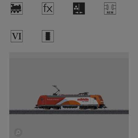
)
d
H
T
8
b