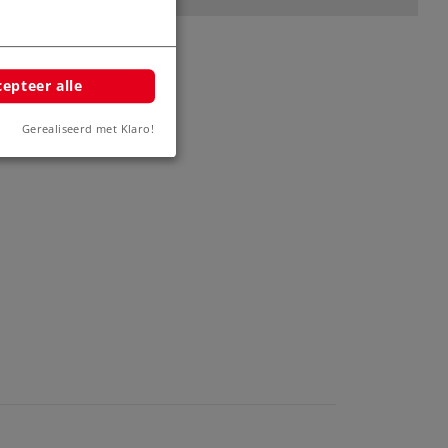
epteer alle
Gerealiseerd met Klaro!