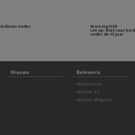
 kinderen onder
Warning USA
Let op: Niet voor kin
onder de 15 jaar
Nieuws
Belevenis
Märklineum
Märklin TV
Märklin Magazin