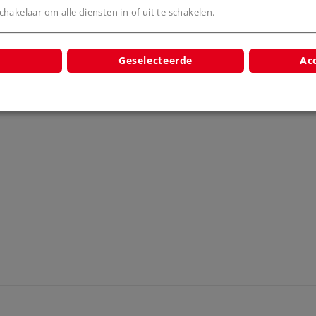
hakelaar om alle diensten in of uit te schakelen.
cten
Geselecteerde
Acc