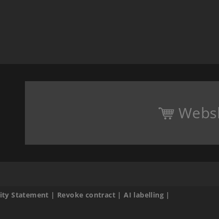
Webs
lity Statement
|
Revoke contract
|
AI labelling
|