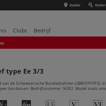
Dealer
Onder
nis
Clubs
Bedrijf
ies
f type Ee 3/3
/3 van de Schweizerische Bundesbahnen (SBB/CFF/FFS). V
geer bordessen. Bedrijfsnummer 16352. Model zoals oms
O
I
T
5
8