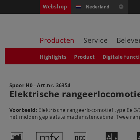
Webshop
Nederland
Producten
Service
Beleve
Highlights
Product
Digitale funct
Spoor H0 - Art.nr.
36354
Elektrische rangeerlocomotie
Voorbeeld:
Elektrische rangeerlocomotief type Ee 3
het midden geplaatste machinistencabine. Twee ran
(
e
§
P