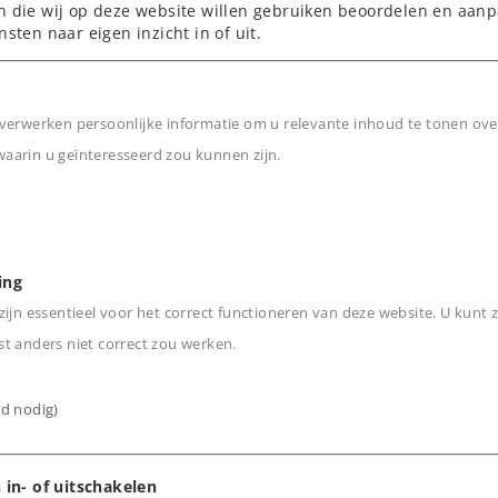
n die wij op deze website willen gebruiken beoordelen en aanp
nsten naar eigen inzicht in of uit.
e zijden van de loc
ngsprocedure.
verwerken persoonlijke informatie om u relevante inhoud te tonen ove
arin u geïnteresseerd zou kunnen zijn.
n
ing
ijn essentieel voor het correct functioneren van deze website. U kunt z
t anders niet correct zou werken.
ijd nodig)
 in- of uitschakelen