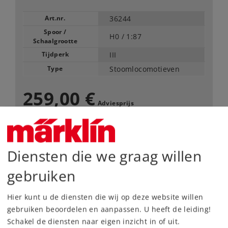
Art.nr.
36244
Spoor /
H0 /
1:87
Schaalgrootte
Tijdperk
III
Type
Stoomlocomotieven
259,00 €
Adviesprijs
Leverbaar vanaf fabriek.
Diensten die we graag willen
Webwinkel
gebruiken
Dealer zoeken
Hier kunt u de diensten die wij op deze website willen
gebruiken beoordelen en aanpassen. U heeft de leiding!
Downloads
Schakel de diensten naar eigen inzicht in of uit.