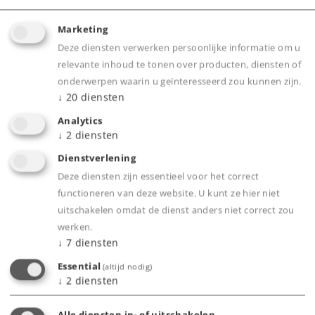
Onderdelen bestellen
Marketing
Deze diensten verwerken persoonlijke informatie om u
relevante inhoud te tonen over producten, diensten of
onderwerpen waarin u geïnteresseerd zou kunnen zijn.
↓
20
diensten
Analytics
↓
2
diensten
Highlights
Dienstverlening
Deze diensten zijn essentieel voor het correct
Locomotief met mfx-decoder en uitgebreide
functioneren van deze website. U kunt ze hier niet
geluidsfuncties.
uitschakelen omdat de dienst anders niet correct zou
Gedetailleerd, voordelig instapmodel.
werken.
Standaard ingebouwde rookset.
↓
7
diensten
Essential
(altijd nodig)
↓
2
diensten
Product
Alle diensten in- of uitschakelen