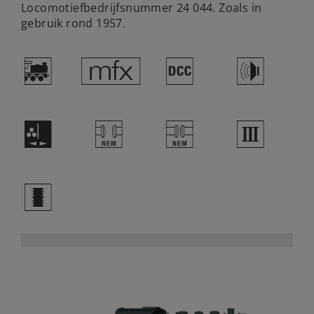
Locomotiefbedrijfsnummer 24 044. Zoals in
gebruik rond 1957.
(
e
§
h
H
T
U
3
b