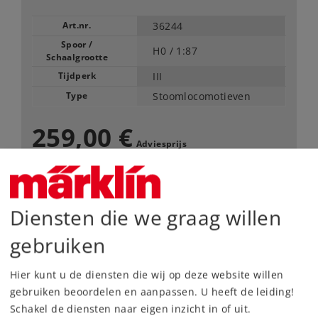
Art.nr.
36244
Spoor /
H0 /
1:87
Schaalgrootte
Tijdperk
III
Type
Stoomlocomotieven
259,00 €
Adviesprijs
Leverbaar vanaf fabriek.
Diensten die we graag willen
Webwinkel
gebruiken
Dealer zoeken
Hier kunt u de diensten die wij op deze website willen
gebruiken beoordelen en aanpassen. U heeft de leiding!
Downloads
Schakel de diensten naar eigen inzicht in of uit.