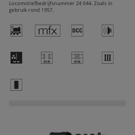
Locomotiefbedrijfsnummer 24 044. Zoals in
gebruik rond 1957.
(
e
§
h
H
T
U
3
b