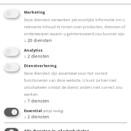
Onderdelen bestellen
Marketing
Deze diensten verwerken persoonlijke informatie om u
relevante inhoud te tonen over producten, diensten of
onderwerpen waarin u geïnteresseerd zou kunnen zijn.
↓
20
diensten
Analytics
↓
2
diensten
Highlights
Dienstverlening
Deze diensten zijn essentieel voor het correct
Locomotief met mfx-decoder en uitgebreide
functioneren van deze website. U kunt ze hier niet
geluidsfuncties.
uitschakelen omdat de dienst anders niet correct zou
Gedetailleerd, voordelig instapmodel.
werken.
Standaard ingebouwde rookset.
↓
7
diensten
Essential
(altijd nodig)
↓
2
diensten
Product
Alle diensten in- of uitschakelen