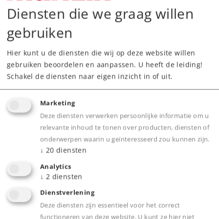
Diensten die we graag willen
gebruiken
Highlights
Hier kunt u de diensten die wij op deze website willen
gebruiken beoordelen en aanpassen. U heeft de leiding!
Voorzien van een kwalitatief hoogwaardige
Schakel de diensten naar eigen inzicht in of uit.
kap van acryl glas en met maten die exact
passen bij uw model.
Marketing
Met een opklapbaar deksel met magnetische
Deze diensten verwerken persoonlijke informatie om u
sluitingen. Met onopvallend ingebouwde
relevante inhoud te tonen over producten, diensten of
opbergvakken voor handschoenen en
onderwerpen waarin u geïnteresseerd zou kunnen zijn.
toebehoren.
↓
20
diensten
Analytics
↓
2
diensten
Product
Dienstverlening
Deze diensten zijn essentieel voor het correct
functioneren van deze website. U kunt ze hier niet