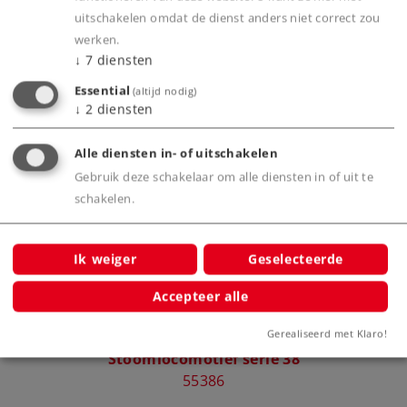
uitschakelen omdat de dienst anders niet correct zou
Productinfo
werken.
↓
7
diensten
Essential
(altijd nodig)
↓
2
diensten
Bijbehorende producten
Alle diensten in- of uitschakelen
Gebruik deze schakelaar om alle diensten in of uit te
schakelen.
Ik weiger
Geselecteerde
Accepteer alle
Gerealiseerd met Klaro!
Stoomlocomotief serie 38
55386