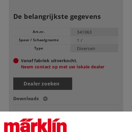
De belangrijkste gegevens
Art.nr.
341063
Spoor / Schaalgrootte
1 /
Type
Diversen
Vanaf fabriek uitverkocht.
Neem contact op met uw lokale dealer
Dealer zoeken
Downloads