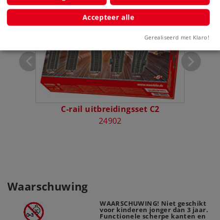
sbouw"
Accepteer alle
Gerealiseerd met Klaro!
C-rail uitbreidingsset C2
24902
Waarschuwing
WAARSCHUWING! Niet geschikt
voor kinderen jonger dan 3 jaar.
Functionele scherpe kanten en