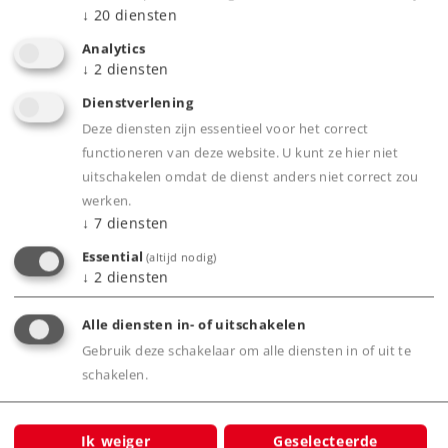
de draadloze IR-rijregelaar.
↓
20
diensten
Gemakkelijk op te bouwen C-rail-modelbaan.
Analytics
↓
2
diensten
Dienstverlening
Product
Deze diensten zijn essentieel voor het correct
functioneren van deze website. U kunt ze hier niet
uitschakelen omdat de dienst anders niet correct zou
werken.
Productinfo
↓
7
diensten
Essential
(altijd nodig)
↓
2
diensten
Digitale functies
Alle diensten in- of uitschakelen
Gebruik deze schakelaar om alle diensten in of uit te
schakelen.
Bijbehorende producten
Ik weiger
Geselecteerde