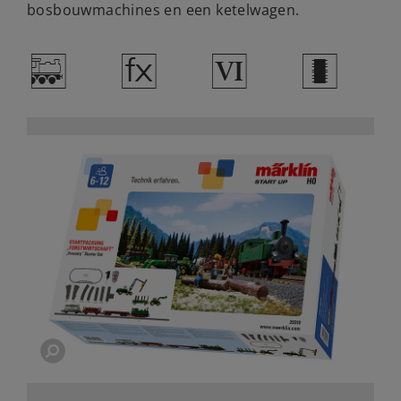
bosbouwmachines en een ketelwagen.
/
d
8
b