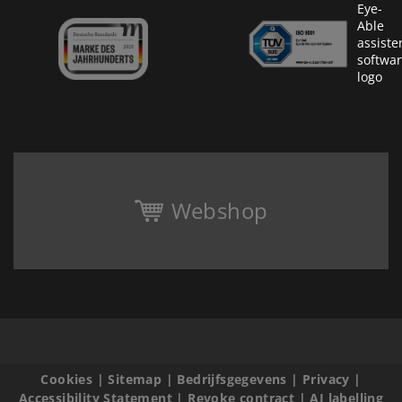
Webshop
Cookies
|
Sitemap
|
Bedrijfsgegevens
|
Privacy
|
Accessibility Statement
|
Revoke contract
|
AI labelling