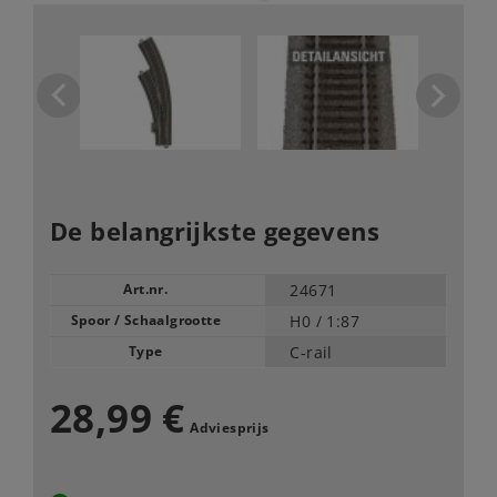
De belangrijkste gegevens
Art.nr.
24671
Spoor / Schaalgrootte
H0 /
1:87
Type
C-rail
28,99 €
Adviesprijs