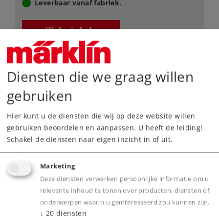
Leverbaar vanaf fabriek.
Webwinkel
Dealer zoeken
Diensten die we graag willen
Downloads
gebruiken
Onderdelen bestellen
Hier kunt u de diensten die wij op deze website willen
gebruiken beoordelen en aanpassen. U heeft de leiding!
Schakel de diensten naar eigen inzicht in of uit.
Marketing
Deze diensten verwerken persoonlijke informatie om u
relevante inhoud te tonen over producten, diensten of
Highlights
onderwerpen waarin u geïnteresseerd zou kunnen zijn.
↓
20
diensten
Lijkt sterk op het grote voorbeeld met