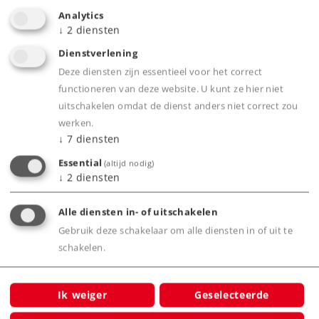
bedding, dwarsliggers en metalen rails
Analytics
↓
2
diensten
Elektrisch zeer bedrijfszeker dankzij het
beproefde middelleidersysteem
Dienstverlening
Deze diensten zijn essentieel voor het correct
Snel aan elkaar te zetten en weer uit elkaar te
functioneren van deze website. U kunt ze hier niet
halen door de stabiele Klik-verbinding, ook op
uitschakelen omdat de dienst anders niet correct zou
de grond
werken.
↓
7
diensten
Essential
(altijd nodig)
Product
↓
2
diensten
Alle diensten in- of uitschakelen
Gebruik deze schakelaar om alle diensten in of uit te
Productinfo
schakelen.
Ik weiger
Geselecteerde