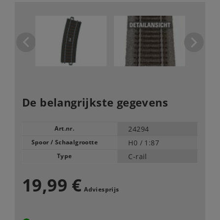
De belangrijkste gegevens
Art.nr.
24294
Spoor / Schaalgrootte
H0 /
1:87
Type
C-rail
19,99 €
Adviesprijs