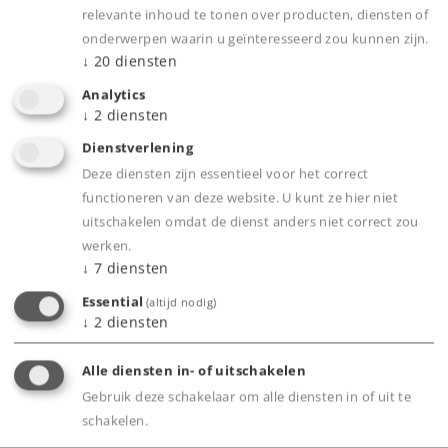
relevante inhoud te tonen over producten, diensten of
Elektrisch zeer bedrijfszeker dankzij het
onderwerpen waarin u geïnteresseerd zou kunnen zijn.
beproefde middelleidersysteem
↓
20
diensten
Snel aan elkaar te zetten en weer uit elkaar te
Analytics
halen door de stabiele Klik-verbinding, ook op
↓
2
diensten
de grond.
Dienstverlening
Alle Märklin H0 modellen functioneren op C-
Deze diensten zijn essentieel voor het correct
rails
functioneren van deze website. U kunt ze hier niet
Voor de overgang van Märklin M-rails naar C-
uitschakelen omdat de dienst anders niet correct zou
werken.
rails gebruikt u artikelnummer 24951
↓
7
diensten
Voor de overgang van Märklin K-rails naar C-
Essential
(altijd nodig)
rails gebruikt u artikelnummer 24922
↓
2
diensten
Alle diensten in- of uitschakelen
Product
Gebruik deze schakelaar om alle diensten in of uit te
schakelen.