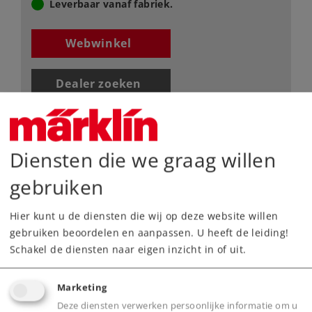
Leverbaar vanaf fabriek.
Webwinkel
Dealer zoeken
Downloads
Diensten die we graag willen
gebruiken
Hier kunt u de diensten die wij op deze website willen
gebruiken beoordelen en aanpassen. U heeft de leiding!
Schakel de diensten naar eigen inzicht in of uit.
Highlights
Marketing
Lijkt sterk op het grote voorbeeld met
Deze diensten verwerken persoonlijke informatie om u
bedding, dwarsliggers en metalen rails