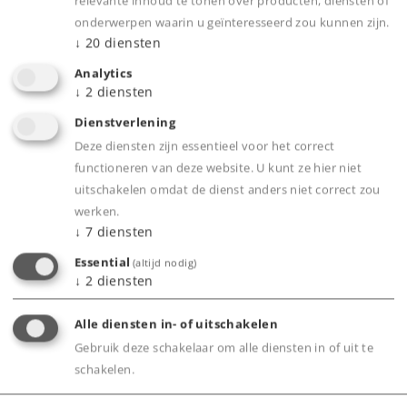
relevante inhoud te tonen over producten, diensten of
Clubs
onderwerpen waarin u geïnteresseerd zou kunnen zijn.
↓
20
diensten
Bedrijf
Analytics
↓
2
diensten
Dienstverlening
Deze diensten zijn essentieel voor het correct
functioneren van deze website. U kunt ze hier niet
uitschakelen omdat de dienst anders niet correct zou
werken.
↓
7
diensten
Essential
(altijd nodig)
↓
2
diensten
Webshop
Alle diensten in- of uitschakelen
Gebruik deze schakelaar om alle diensten in of uit te
schakelen.