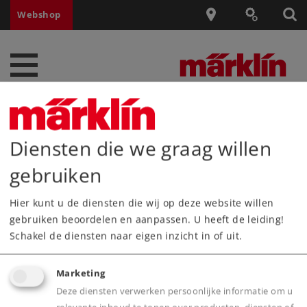
Webshop
Zoeken
Helaas kon bij uw zoekaanvrage geen product
Diensten die we graag willen
gevonden worden.
gebruiken
Producten
Hier kunt u de diensten die wij op deze website willen
gebruiken beoordelen en aanpassen. U heeft de leiding!
Service
Schakel de diensten naar eigen inzicht in of uit.
Nieuws
Marketing
Belevenis
Deze diensten verwerken persoonlijke informatie om u