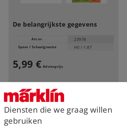
De belangrijkste gegevens
Art.nr.
23978
Spoor / Schaalgrootte
H0 /
1:87
5,99 €
Adviesprijs
Leverbaar vanaf fabriek.
Webwinkel
Diensten die we graag willen
Dealer zoeken
gebruiken