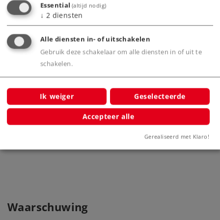
Essential
(altijd nodig)
↓
2
diensten
ls voor
Alle diensten in- of uitschakelen
Gebruik deze schakelaar om alle diensten in of uit te
schakelen.
Ik weiger
Geselecteerde
Accepteer alle
Märklin my world - Kunststof rails
Märkli
gebogen (R1).
Gerealiseerd met Klaro!
23130
Waarschuwing