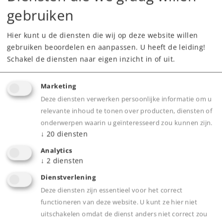
gebruiken
Hier kunt u de diensten die wij op deze website willen
gebruiken beoordelen en aanpassen. U heeft de leiding!
Schakel de diensten naar eigen inzicht in of uit.
Highlights
Marketing
Optimale aanvulling op de startsets van
Deze diensten verwerken persoonlijke informatie om u
Märklin my world
relevante inhoud te tonen over producten, diensten of
onderwerpen waarin u geïnteresseerd zou kunnen zijn.
Maakt veelzijdige baanuitbreidingen mogelijk
↓
20
diensten
Analytics
↓
2
diensten
Product
Dienstverlening
Deze diensten zijn essentieel voor het correct
functioneren van deze website. U kunt ze hier niet
Productinfo
uitschakelen omdat de dienst anders niet correct zou