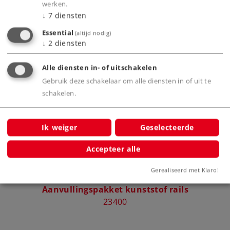
werken.
↓
7
diensten
Essential
(altijd nodig)
↓
2
diensten
Bijbehorende producten
Alle diensten in- of uitschakelen
Gebruik deze schakelaar om alle diensten in of uit te
schakelen.
Ik weiger
Geselecteerde
Accepteer alle
Gerealiseerd met Klaro!
Märklin my world -
Aanvullingspakket kunststof rails
23400