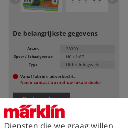
De belangrijkste gegevens
Art.nr.
23300
Spoor / Schaalgrootte
H0 /
1:87
Type
Uitbreidingssets
Vanaf fabriek uitverkocht.
Neem contact op met uw lokale dealer
Dealer zoeken
Downloads
Diensten die we graag willen