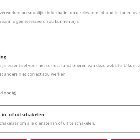
edding
j het beproefde
verwerken persoonlijke informatie om u relevante inhoud te tonen ove
arin u geïnteresseerd zou kunnen zijn.
ails wil combineren met
n
ail 2291
ing
ijn essentieel voor het correct functioneren van deze website. U kunt z
t anders niet correct zou werken.
ijd nodig)
 in- of uitschakelen
hakelaar om alle diensten in of uit te schakelen.
cten