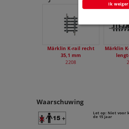
Ik weiger
Märklin K-rail recht
Märklin K-
35,1 mm
leng
2208
Waarschuwing
Let op: Niet voor
de 15 jaar