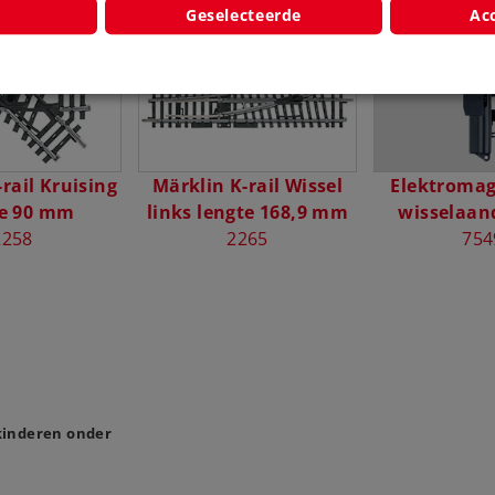
Geselecteerde
Acc
rail Kruising
Märklin K-rail Wissel
Elektromag
te 90 mm
links lengte 168,9 mm
wisselaand
2258
2265
754
 kinderen onder