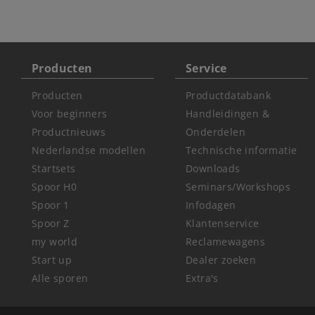
Producten
Service
Producten
Productdatabank
Voor beginners
Handleidingen &
Productnieuws
Onderdelen
Nederlandse modellen
Technische informatie
Startsets
Downloads
Spoor H0
Seminars/Workshops
Spoor 1
Infodagen
Spoor Z
Klantenservice
my world
Reclamewagens
Start up
Dealer zoeken
Alle sporen
Extra's