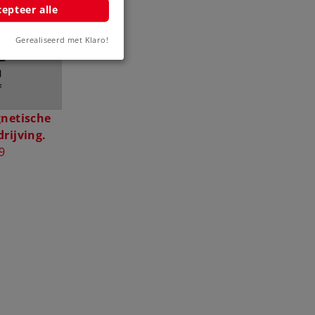
epteer alle
Gerealiseerd met Klaro!
netische
rijving.
9