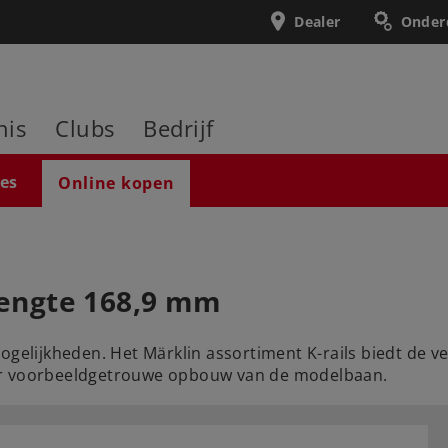
Dealer
Onder
nis
Clubs
Bedrijf
ies
Online kopen
 lengte 168,9 mm
mogelijkheden. Het Märklin assortiment K-rails biedt de
eer voorbeeldgetrouwe opbouw van de modelbaan.